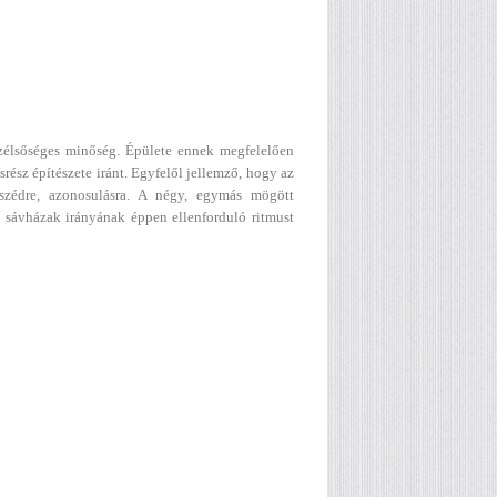
 szélsőséges minőség. Épülete ennek megfelelően
rész építészete iránt. Egyfelől jellemző, hogy az
szédre, azonosulásra. A négy, egymás mögött
a sávházak irányának éppen ellenforduló ritmust