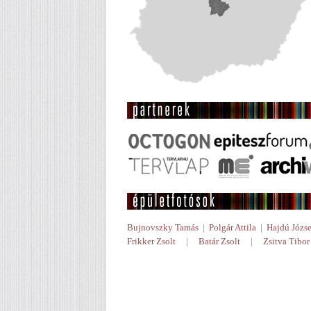
Bujnovszky Tamás
|
Polgár Attila
|
Hajdú Józse
Frikker Zsolt
|
Batár Zsolt
|
Zsitva Tibor