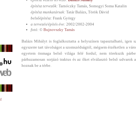
építész tervezők:
Tarnóczky Tamás, Somogyi Soma Katalin
építész munkatársak:
Tatár Balázs, Török Dávid
belsőépítész:
Frank György
a tervezés/építés éve:
2002/2002-2004
fotó:
©
Bujnovszky Tamás
Balázs Mihályt is foglalkoztatta a helyszínen tapasztalható, igen
egyszerre tart távolságot a szomszédságtól, mégsem érzéketlen a város
egyetem önmaga belső világa felé fordul; nem törekszik párbe
párhuzamosan sorjázó traktus és az őket elválasztó belső udvarok 
hoznak be a térbe.
f