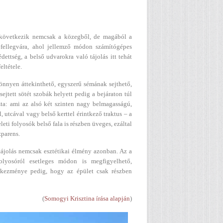
g következik nemcsak a közegből, de magából a
 fellegvára, ahol jellemző módon számítógépes
dettség, a belső udvarokra való tájolás itt tehát
ltétele.
könnyen áttekinthető, egyszerű sémának sejthető,
sejtett sötét szobák helyett pedig a bejáraton túl
zta: ami az alsó két szinten nagy belmagasságú,
, utcával vagy belső kerttel érintkező traktus – a
eti folyosók belső fala is részben üveges, ezáltal
zparens.
tájolás nemcsak esztétikai élmény azonban. Az a
lyosóról esetleges módon is megfigyelhető,
etkezménye pedig, hogy az épület csak részben
(
Somogyi Krisztina írása alapján
)