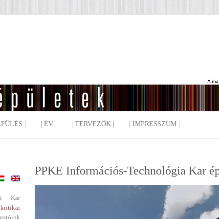
EPÜLÉS |
| ÉV |
| TERVEZŐK |
| IMPRESSZUM |
PPKE Információs-Technológia Kar ép
i Kar
kritikai
gatóink