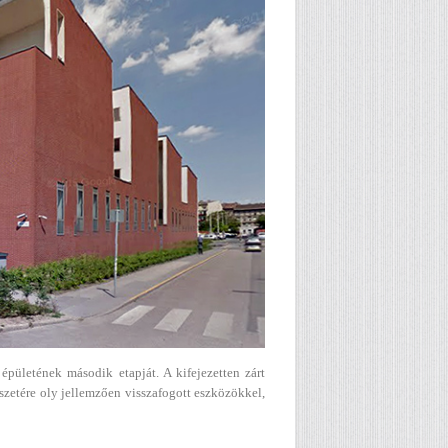
ületének második etapját. A kifejezetten zárt
szetére oly jellemzően visszafogott eszközökkel,