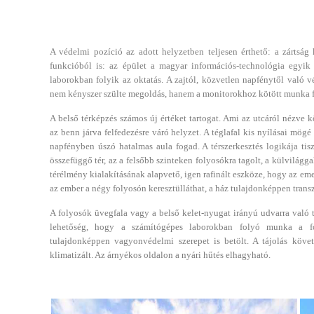
A védelmi pozíció az adott helyzetben teljesen érthető: a zártsá
funkcióból is: az épület a magyar információs-technológia egyik
laborokban folyik az oktatás. A zajtól, közvetlen napfénytől való vé
nem kényszer szülte megoldás, hanem a monitorokhoz kötött munka fe
A belső térképzés számos új értéket tartogat. Ami az utcáról nézve 
az benn járva felfedezésre váró helyzet. A téglafal kis nyílásai mögé 
napfényben úszó hatalmas aula fogad. A térszerkesztés logikája tis
összefüggő tér, az a felsőbb szinteken folyosókra tagolt, a külvilággal
térélmény kialakításának alapvető, igen rafinált eszköze, hogy az emel
az ember a négy folyosón keresztülláthat, a ház tulajdonképpen trans
A folyosók üvegfala vagy a belső kelet-nyugat irányú udvarra való 
lehetőség, hogy a számítógépes laborokban folyó munka a fo
tulajdonképpen vagyonvédelmi szerepet is betölt. A tájolás köv
klimatizált. Az árnyékos oldalon a nyári hűtés elhagyható.