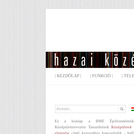
| KEZDŐLAP |
| FUNKCIÓ |
| TEL
Ez a honlap a BME Építészmérnök
Középülettervezési Tanszékének
Középületek 
elemzése
című kurzusához kapcsolódik - hall