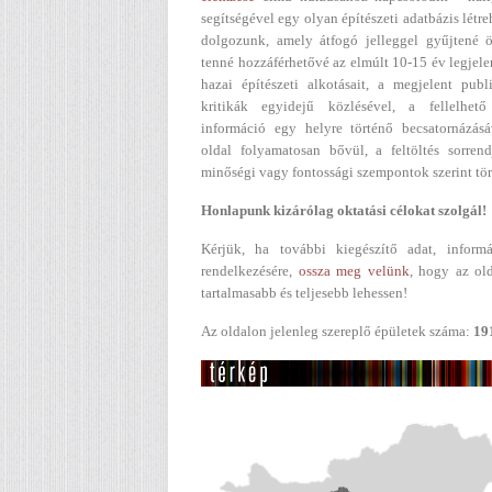
segítségével egy olyan építészeti adatbázis létr
dolgozunk, amely átfogó jelleggel gyűjtené ö
tenné hozzáférhetővé az elmúlt 10-15 év legjel
hazai építészeti alkotásait, a megjelent publ
kritikák egyidejű közlésével, a fellelhető
információ egy helyre történő becsatornázásá
oldal folyamatosan bővül, a feltöltés sorren
minőségi vagy fontossági szempontok szerint tör
Honlapunk kizárólag oktatási célokat szolgál!
Kérjük, ha további kiegészítő adat, informá
rendelkezésére,
ossza meg velünk
, hogy az ol
tartalmasabb és teljesebb lehessen!
Az oldalon jelenleg szereplő épületek száma:
19