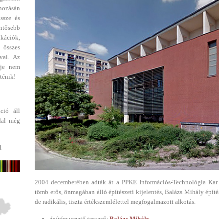
ehozásán
ssze és
entősebb
ikációk,
 összes
val. Az
dje nem
ténik!
ció áll
dal még
1
2004 decemberében adták át a PPKE Információs-Technológia Kar ép
tömb erős, önmagában álló építészeti kijelentés, Balázs Mihály építé
de radikális, tiszta értékszemlélettel megfogalmazott alkotás.
építész vezető tervező:
Balázs Mihály