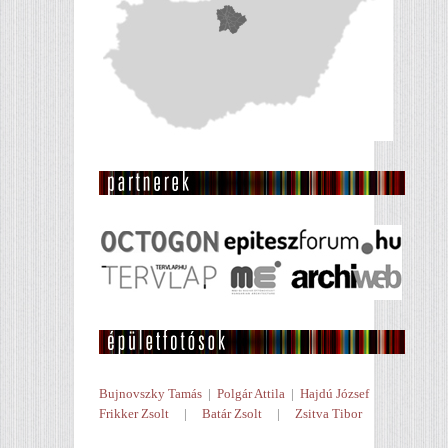
Bujnovszky Tamás
|
Polgár Attila
|
Hajdú József
Frikker Zsolt
|
Batár Zsolt
|
Zsitva Tibor