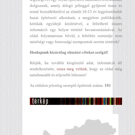
dolgozunk, amely átfogó jelleggel gyűjtené össze és
tenné hozzáférhetővé az elmúlt 10-15 év legjelentősebb
hazai építészeti alkotásait, a megjelent publikációk,
kritikák egyidejű közlésével, a fellelhető összes
információ egy helyre történő becsatornázásával. Az
oldal folyamatosan bővül, a feltöltés sorrendje nem
minőségi vagy fontossági szempontok szerint történik!
Honlapunk kizárólag oktatási célokat szolgál!
Kérjük, ha további kiegészítő adat, információ áll
rendelkezésére,
ossza meg velünk
, hogy az oldal még
tartalmasabb és teljesebb lehessen!
Az oldalon jelenleg szereplő épületek száma:
191