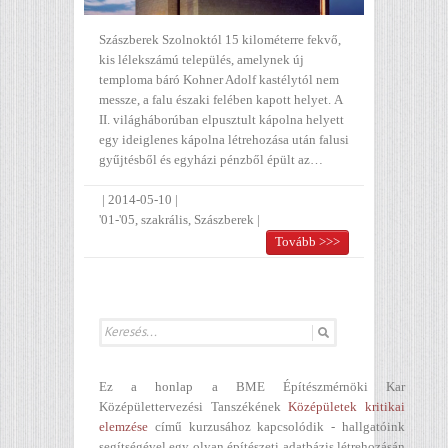
Szászberek Szolnoktól 15 kilométerre fekvő,
kis lélekszámú település, amelynek új
temploma báró Kohner Adolf kastélytól nem
messze, a falu északi felében kapott helyet. A
II. világháborúban elpusztult kápolna helyett
egy ideiglenes kápolna létrehozása után falusi
gyűjtésből és egyházi pénzből épült az…
|
2014-05-10
|
'01-'05
,
szakrális
,
Szászberek
|
Tovább >>>
Ez a honlap a BME Építészmérnöki Kar
Középülettervezési Tanszékének
Középületek kritikai
elemzése
című kurzusához kapcsolódik - hallgatóink
segítségével egy olyan építészeti adatbázis létrehozásán