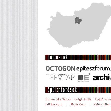
Bujnovszky Tamás
|
Polgár Attila
|
Hajdú Józse
Frikker Zsolt
|
Batár Zsolt
|
Zsitva Tibor