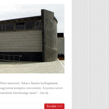
 Péter mesterrel, Takács Sándor kollégámmal
nagyterem komplex tervezésére. A nyertes tervet
terének értetlensége miatt” - írta ifj.…
Tovább >>>