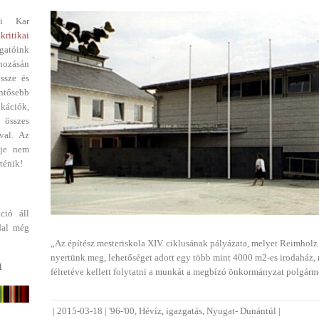
i Kar
kritikai
gatóink
ehozásán
ssze és
entősebb
ikációk,
 összes
val. Az
dje nem
ténik!
ció áll
dal még
„Az építész mesteriskola XIV. ciklusának pályázata, melyet Reimholz
nyertünk meg, lehetőséget adott egy több mint 4000 m2-es irodaház, 
1
félretéve kellett folytatni a munkát a megbízó önkormányzat polgármes
|
2015-03-18
|
'96-'00
,
Hévíz
,
igazgatás
,
Nyugat- Dunántúl
|