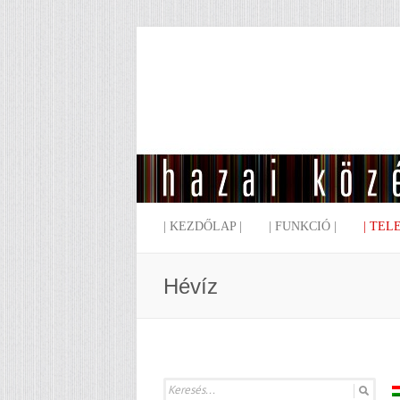
| KEZDŐLAP |
| FUNKCIÓ |
| TEL
Hévíz