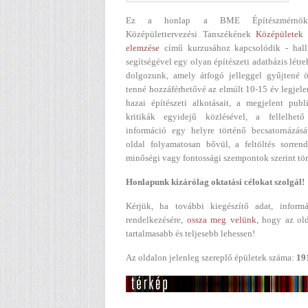
Ez a honlap a BME Építészmérnök
Középülettervezési Tanszékének
Középületek 
elemzése
című kurzusához kapcsolódik - hall
segítségével egy olyan építészeti adatbázis létr
dolgozunk, amely átfogó jelleggel gyűjtené ö
tenné hozzáférhetővé az elmúlt 10-15 év legjel
hazai építészeti alkotásait, a megjelent publ
kritikák egyidejű közlésével, a fellelhető
információ egy helyre történő becsatornázásá
oldal folyamatosan bővül, a feltöltés sorren
minőségi vagy fontossági szempontok szerint tör
Honlapunk kizárólag oktatási célokat szolgál!
Kérjük, ha további kiegészítő adat, informá
rendelkezésére,
ossza meg velünk
, hogy az ol
tartalmasabb és teljesebb lehessen!
Az oldalon jelenleg szereplő épületek száma:
19