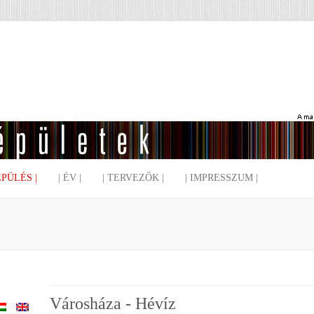
EPÜLÉS |
| ÉV |
| TERVEZŐK |
| IMPRESSZUM |
Városháza - Hévíz