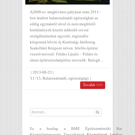
A2008-es meghívásos pályázat után 2011-
ben átadott balatonalmádi egészségház az
eddig egymástól távol és nem megfelelő
körülmények között működő orvosi
szolgáltatásokat egyesíti, regionális
központtá bővíti új Kistérségi Járóbeteg
Szakellátó Központ néven. felelős építész
vezető-tervező: Földes László - Földes és
társai építészirodaépítész tervezők: Balogh…
|
2013-08-23
|
'11-'15
,
Balatonalmádi
,
egészségügy
|
Tovább >>>
Ez a honlap a BME Építészmérnöki Kar
Középülettervezési Tanszékének
Középületek kritikai