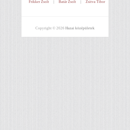
Frikker Zsolt
|
Batár Zsolt
|
Zsitva Tibor
Copyright © 2026
Hazai középületek