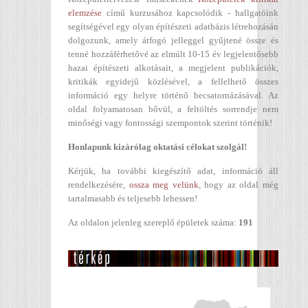
elemzése
című kurzusához kapcsolódik - hallgatóink
segítségével egy olyan építészeti adatbázis létrehozásán
dolgozunk, amely átfogó jelleggel gyűjtené össze és
tenné hozzáférhetővé az elmúlt 10-15 év legjelentősebb
hazai építészeti alkotásait, a megjelent publikációk,
kritikák egyidejű közlésével, a fellelhető összes
információ egy helyre történő becsatornázásával. Az
oldal folyamatosan bővül, a feltöltés sorrendje nem
minőségi vagy fontossági szempontok szerint történik!
Honlapunk kizárólag oktatási célokat szolgál!
Kérjük, ha további kiegészítő adat, információ áll
rendelkezésére,
ossza meg velünk
, hogy az oldal még
tartalmasabb és teljesebb lehessen!
Az oldalon jelenleg szereplő épületek száma:
191