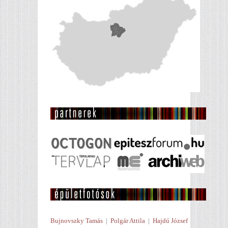
Bujnovszky Tamás
|
Polgár Attila
|
Hajdú József