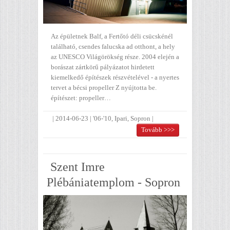
Az épületnek Balf, a Fertőtó déli csücskénél
található, csendes falucska ad otthont, a hely
az UNESCO Világörökség része. 2004 elején a
borászat zártkörű pályázatot hirdetett
kiemelkedő építészek részvételével - a nyertes
tervet a bécsi propeller Z nyújtotta be.
építészet: propeller…
|
2014-06-23
|
'06-'10
,
Ipari
,
Sopron
|
Tovább >>>
Szent Imre
Plébániatemplom - Sopron