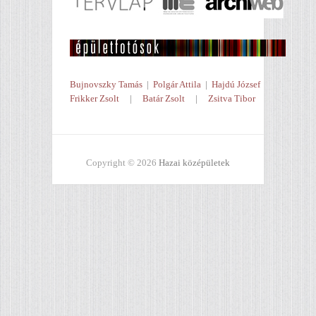
Bujnovszky Tamás
|
Polgár Attila
|
Hajdú József
Frikker Zsolt
|
Batár Zsolt
|
Zsitva Tibor
Copyright © 2026
Hazai középületek