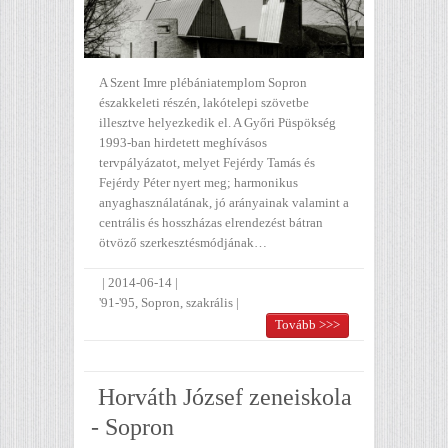
A Szent Imre plébániatemplom Sopron
északkeleti részén, lakótelepi szövetbe
illesztve helyezkedik el. A Győri Püspökség
1993-ban hirdetett meghívásos
tervpályázatot, melyet Fejérdy Tamás és
Fejérdy Péter nyert meg; harmonikus
anyaghasználatának, jó arányainak valamint a
centrális és hosszházas elrendezést bátran
ötvöző szerkesztésmódjának…
|
2014-06-14
|
'91-'95
,
Sopron
,
szakrális
|
Tovább >>>
Horváth József zeneiskola
- Sopron