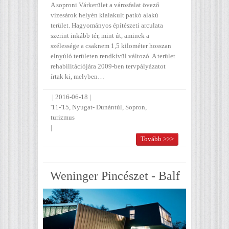
A soproni Várkerület a városfalat övező
vizesárok helyén kialakult patkó alakú
terület. Hagyományos építészeti arculata
szerint inkább tér, mint út, aminek a
szélessége a csaknem 1,5 kilométer hosszan
elnyúló területen rendkívül változó. A terület
rehabilitációjára 2009-ben tervpályázatot
írtak ki, melyben…
|
2016-06-18
|
'11-'15
,
Nyugat- Dunántúl
,
Sopron
,
turizmus
|
Tovább >>>
Weninger Pincészet - Balf