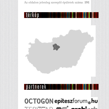
Az oldalon jelenleg szereplő épületek száma:
191