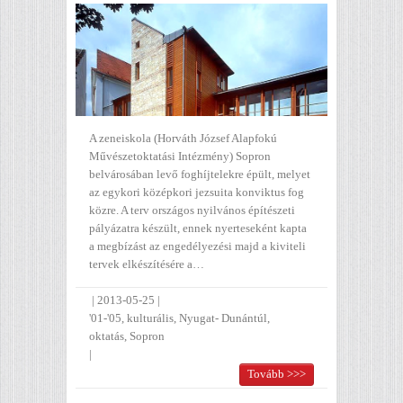
A zeneiskola (Horváth József Alapfokú
Művészetoktatási Intézmény) Sopron
belvárosában levő foghíjtelekre épült, melyet
az egykori középkori jezsuita konviktus fog
közre. A terv országos nyilvános építészeti
pályázatra készült, ennek nyerteseként kapta
a megbízást az engedélyezési majd a kiviteli
tervek elkészítésére a…
|
2013-05-25
|
'01-'05
,
kulturális
,
Nyugat- Dunántúl
,
oktatás
,
Sopron
|
Tovább >>>