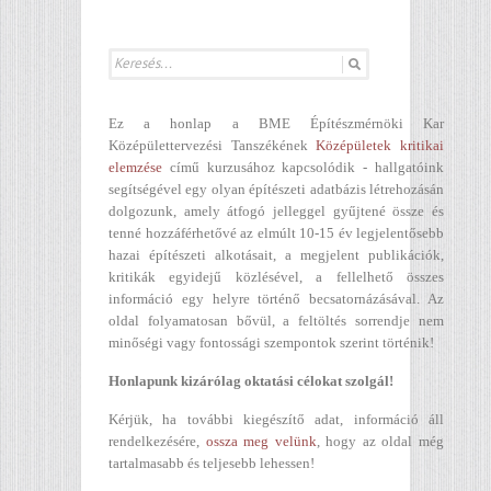
Ez a honlap a BME Építészmérnöki Kar
Középülettervezési Tanszékének
Középületek kritikai
elemzése
című kurzusához kapcsolódik - hallgatóink
segítségével egy olyan építészeti adatbázis létrehozásán
dolgozunk, amely átfogó jelleggel gyűjtené össze és
tenné hozzáférhetővé az elmúlt 10-15 év legjelentősebb
hazai építészeti alkotásait, a megjelent publikációk,
kritikák egyidejű közlésével, a fellelhető összes
információ egy helyre történő becsatornázásával. Az
oldal folyamatosan bővül, a feltöltés sorrendje nem
minőségi vagy fontossági szempontok szerint történik!
Honlapunk kizárólag oktatási célokat szolgál!
Kérjük, ha további kiegészítő adat, információ áll
rendelkezésére,
ossza meg velünk
, hogy az oldal még
tartalmasabb és teljesebb lehessen!