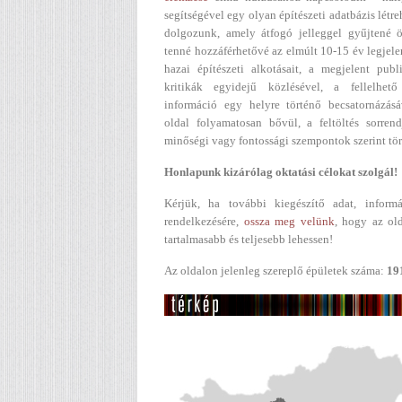
segítségével egy olyan építészeti adatbázis létr
dolgozunk, amely átfogó jelleggel gyűjtené ö
tenné hozzáférhetővé az elmúlt 10-15 év legjel
hazai építészeti alkotásait, a megjelent publ
kritikák egyidejű közlésével, a fellelhető
információ egy helyre történő becsatornázásá
oldal folyamatosan bővül, a feltöltés sorren
minőségi vagy fontossági szempontok szerint tör
Honlapunk kizárólag oktatási célokat szolgál!
Kérjük, ha további kiegészítő adat, informá
rendelkezésére,
ossza meg velünk
, hogy az ol
tartalmasabb és teljesebb lehessen!
Az oldalon jelenleg szereplő épületek száma:
19