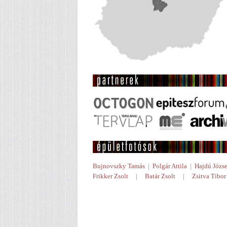
Bujnovszky Tamás
|
Polgár Attila
|
Hajdú Józse
Frikker Zsolt
|
Batár Zsolt
|
Zsitva Tibor