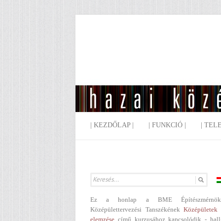
| KEZDŐLAP |
| FUNKCIÓ |
| TEL
Ez a honlap a BME Építészmérnök
Középülettervezési Tanszékének
Középületek 
elemzése
című kurzusához kapcsolódik - hall