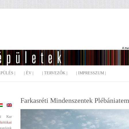
EPÜLÉS |
| ÉV |
| TERVEZŐK |
| IMPRESSZUM |
Farkasréti Mindenszentek Plébániate
i Kar
kritikai
gatóink