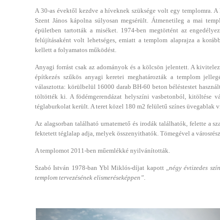
A 30-as évektől kezdve a híveknek szüksége volt egy templomra. A h
Szent János kápolna súlyosan megsérült. Átmenetileg a mai temp
épületben tartották a miséket. 1974-ben megtörtént az engedélyez
felújításaként volt lehetséges, emiatt a templom alaprajza a koráb
kellett a folyamatos működést.
Anyagi forrást csak az adományok és a kölcsön jelentett. A kivitelez
építkezés szűkös anyagi keretei meghatározták a templom jelleg
választotta: körülbelül 16000 darab BH-60 beton béléstestet használt
töltötték ki. A födémgerendázat helyszíni vasbetonból, kitöltése vál
téglaburkolat került. A teret közel 180 m2 felületű színes üvegablak v
Az alagsorban található urnatemető és irodák találhatók, felette a sz
fektetett téglalap adja, melyek összenyithatók. Tömegével a városré
A templomot 2011-ben műemlékké nyilvánították.
Szabó István 1978-ban Ybl Miklós-díjat kapott „
négy évtizedes szí
templom tervezésének elismeréseképpen”
.