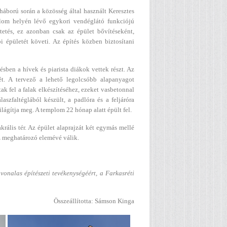
áború során a közösség által használt Keresztes
lom helyén lévő egykori vendéglátó funkciójú
tetés, ez azonban csak az épület bővítéseként,
bi épületét követi. Az építés közben biztosítani
ésben a hívek és piarista diákok vettek részt. Az
ét. A tervező a lehető legolcsóbb alapanyagot
ak fel a falak elkészítéséhez, ezeket vasbetonnal
aszfaltéglából készült, a padlóra és a feljáróra
ilágítja meg. A templom 22 hónap alatt épült fel.
akrális tér. Az épület alaprajzát két egymás mellé
sz meghatározó elemévé válik.
nvonalas építészeti tevékenységéért, a Farkasréti
Összeállította: Sámson Kinga