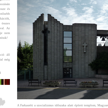
ehozásán
ssze és
entősebb
ikációk,
 összes
val. Az
dje nem
ténik!
ció áll
dal még
1
A Farkasréti a szocializmus időszaka alatt épített templom, Magyar