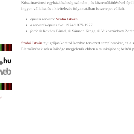
Krisztinavárosi egyházközösség számára-, és közreműködésével épült. 
ingyen vállalta, és a kivitelezés folyamatában is szerepet vállalt.
építész tervező:
Szabó István
a tervezés/építés éve:
1974/1975-1977
fotó: ©
Kovács Dániel, © Sámson Kinga, © Vukoszávlyev Zorá
Szabó István
nyugdíjas korától kezdve tervezett templomokat, ez a s
Életművének sokszínűsége megjelenik ebben a munkájában; beltéri pla
f