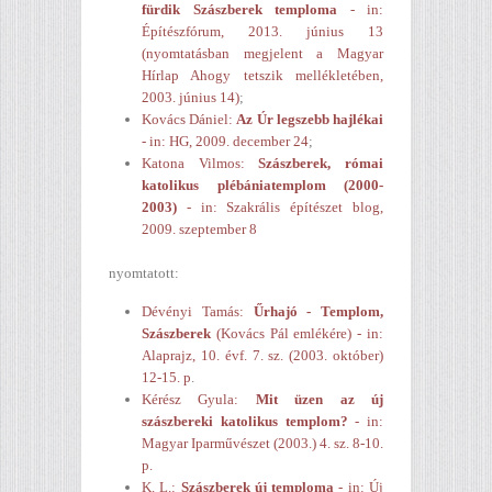
fürdik Szászberek temploma
- in:
Építészfórum, 2013. június 13
(nyomtatásban megjelent a Magyar
Hírlap Ahogy tetszik mellékletében,
2003. június 14)
;
Kovács Dániel:
Az Úr legszebb hajlékai
- in: HG, 2009. december 24
;
Katona Vilmos:
Szászberek, római
katolikus plébániatemplom (2000-
2003)
- in: Szakrális építészet blog,
2009. szeptember 8
nyomtatott:
Dévényi Tamás:
Űrhajó - Templom,
Szászberek
(Kovács Pál emlékére) - in:
Alaprajz, 10. évf. 7. sz. (2003. október)
12-15. p
.
Kérész Gyula:
Mit üzen az új
szászbereki katolikus templom?
- in:
Magyar Iparművészet (2003.) 4. sz. 8-10.
p.
K. L.:
Szászberek új temploma
- in: Új