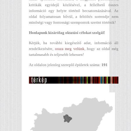
kritikák egyidejű közlésével, a fellelhető összes
információ egy helyre történő becsatornázásával. Az
oldal folyamatosan bővül, a feltöltés sorrendje nem
minőségi vagy fontossági szempontok szerint történik!
Honlapunk kizárólag oktatási célokat szolgál!
Kérjük, ha további kiegészítő adat, információ áll
rendelkezésére,
ossza meg velünk
, hogy az oldal még
tartalmasabb és teljesebb lehessen!
Az oldalon jelenleg szereplő épületek száma:
191