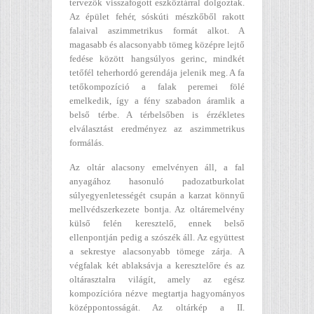
tervezők visszafogott eszköztárral dolgoztak.
Az épület fehér, sóskúti mészkőből rakott
falaival aszimmetrikus formát alkot. A
magasabb és alacsonyabb tömeg középre lejtő
fedése között hangsúlyos gerinc, mindkét
tetőfél teherhordó gerendája jelenik meg. A fa
tetőkompozíció a falak peremei fölé
emelkedik, így a fény szabadon áramlik a
belső térbe. A térbelsőben is érzékletes
elválasztást eredményez az aszimmetrikus
formálás.
Az oltár alacsony emelvényen áll, a fal
anyagához hasonuló padozatburkolat
súlyegyenletességét csupán a karzat könnyű
mellvédszerkezete bontja. Az oltáremelvény
külső felén keresztelő, ennek belső
ellenpontján pedig a szószék áll. Az együttest
a sekrestye alacsonyabb tömege zárja. A
végfalak két ablaksávja a keresztelőre és az
oltárasztalra világít, amely az egész
kompozícióra nézve megtartja hagyományos
középpontosságát. Az oltárkép a II.