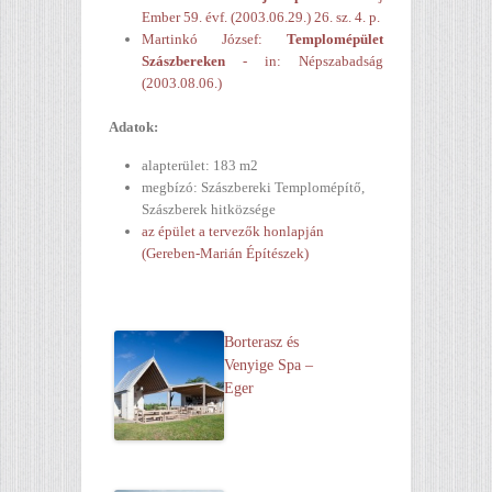
Ember 59. évf. (2003.06.29.) 26. sz. 4. p.
Martinkó József:
Templomépület
Szászbereken
- in: Népszabadság
(2003.08.06.)
Adatok:
alapterület: 183 m2
megbízó: Szászbereki Templomépítő,
Szászberek hitközsége
az épület a tervezők honlapján
(Gereben-Marián Építészek)
Borterasz és
Venyige Spa –
Eger