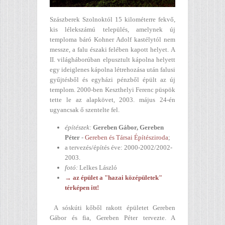
Szászberek Szolnoktól 15 kilométerre fekvő,
kis lélekszámú település, amelynek új
temploma báró Kohner Adolf kastélytól nem
messze, a falu északi felében kapott helyet. A
II. világháborúban elpusztult kápolna helyett
egy ideiglenes kápolna létrehozása után falusi
gyűjtésből és egyházi pénzből épült az új
templom. 2000-ben Keszthelyi Ferenc püspök
tette le az alapkövet, 2003. május 24-én
ugyancsak ő szentelte fel.
építészek:
Gereben Gábor, Gereben
Péter
-
Gereben és Társai Építésziroda
;
a tervezés/építés éve: 2000-2002/2002-
2003.
fotó:
Lelkes László
→ az épület a "hazai középületek"
térképen itt!
A sóskúti kőből rakott épületet Gereben
Gábor és fia, Gereben Péter tervezte. A