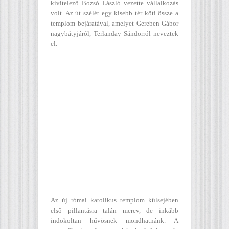
kivitelező Bozsó László vezette vállalkozás
volt. Az út szélét egy kisebb tér köti össze a
templom bejáratával, amelyet Gereben Gábor
nagybátyjáról, Terlanday Sándorról neveztek
el.
Az új római katolikus templom külsejében
első pillantásra talán merev, de inkább
indokoltan hűvösnek mondhatnánk. A