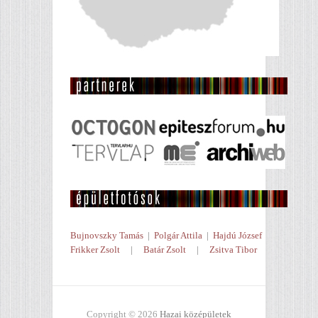
Bujnovszky Tamás
|
Polgár Attila
|
Hajdú József
Frikker Zsolt
|
Batár Zsolt
|
Zsitva Tibor
Copyright © 2026
Hazai középületek