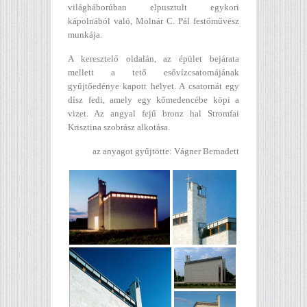
világháborúban elpusztult egykori
kápolnából való, Molnár C. Pál festőművész
munkája.
A keresztelő oldalán, az épület bejárata
mellett a tető esővízcsatornájának
gyűjtőedénye kapott helyet. A csatornát egy
dísz fedi, amely egy kőmedencébe köpi a
vizet. Az angyal fejű bronz hal Stromfai
Krisztina szobrász alkotása.
az anyagot gyűjtötte: Vágner Bernadett