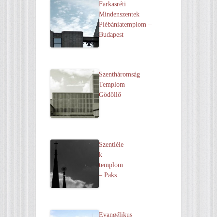
Farkasréti
Mindenszentek
Plébániatemplom –
Budapest
Szentháromság
Templom –
Gödöllő
Szentléle
k
templom
– Paks
Evangélikus