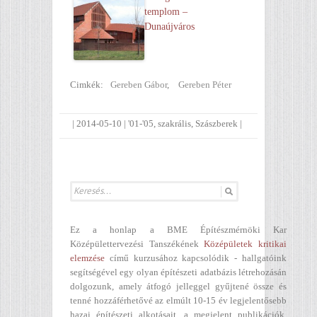
templom –
Dunaújváros
Cimkék:
Gereben Gábor
,
Gereben Péter
|
2014-05-10
|
'01-'05
,
szakrális
,
Szászberek
|
Ez a honlap a BME Építészmérnöki Kar
Középülettervezési Tanszékének
Középületek kritikai
elemzése
című kurzusához kapcsolódik - hallgatóink
segítségével egy olyan építészeti adatbázis létrehozásán
dolgozunk, amely átfogó jelleggel gyűjtené össze és
tenné hozzáférhetővé az elmúlt 10-15 év legjelentősebb
hazai építészeti alkotásait, a megjelent publikációk,