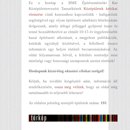
Ez a honlap a BME Építészmérnöki Kar
Középülettervezési Tanszékének
Középületek kritikai
elemzése
című kurzusához kapcsolódik - hallgatóink
segítségével egy olyan építészeti adatbázis létrehozásán
dolgozunk, amely átfogó jelleggel gyűjtené össze és
tenné hozzáférhetővé az elmúlt 10-15 év legjelentősebb
hazai építészeti alkotásait, a megjelent publikációk,
kritikák egyidejű közlésével, a fellelhető összes
információ egy helyre történő becsatornázásával. Az
oldal folyamatosan bővül, a feltöltés sorrendje nem
minőségi vagy fontossági szempontok szerint történik!
Honlapunk kizárólag oktatási célokat szolgál!
Kérjük, ha további kiegészítő adat, információ áll
rendelkezésére,
ossza meg velünk
, hogy az oldal még
tartalmasabb és teljesebb lehessen!
Az oldalon jelenleg szereplő épületek száma:
191