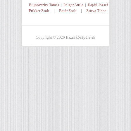
Bujnovszky Tamás
|
Polgár Attila
|
Hajdú József
Frikker Zsolt
|
Batár Zsolt
|
Zsitva Tibor
Copyright © 2026
Hazai középületek