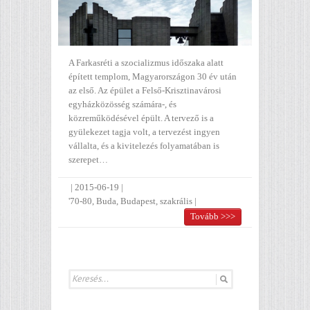
A Farkasréti a szocializmus időszaka alatt
épített templom, Magyarországon 30 év után
az első. Az épület a Felső-Krisztinavárosi
egyházközösség számára-, és
közreműködésével épült. A tervező is a
gyülekezet tagja volt, a tervezést ingyen
vállalta, és a kivitelezés folyamatában is
szerepet…
|
2015-06-19
|
'70-80
,
Buda
,
Budapest
,
szakrális
|
Tovább >>>