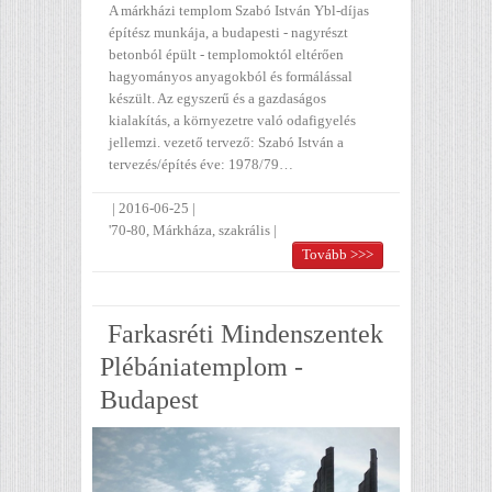
A márkházi templom Szabó István Ybl-díjas
építész munkája, a budapesti - nagyrészt
betonból épült - templomoktól eltérően
hagyományos anyagokból és formálással
készült. Az egyszerű és a gazdaságos
kialakítás, a környezetre való odafigyelés
jellemzi. vezető tervező: Szabó István a
tervezés/építés éve: 1978/79…
|
2016-06-25
|
'70-80
,
Márkháza
,
szakrális
|
Tovább >>>
Farkasréti Mindenszentek
Plébániatemplom -
Budapest