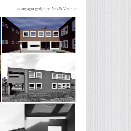
az anyagot gyűjtötte: Novák Veronika