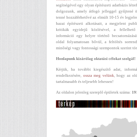
segítségével egy olyan építészeti adatbázis létr
dolgozunk, amely átfogó jelleggel gyűjtené ö
tenné hozzáférhetővé az elmúlt 10-15 év legjel
hazai építészeti alkotásait, a megjelent publ
kritikák egyidejű közlésével, a fellelhető
információ egy helyre történő becsatornázásá
oldal folyamatosan bővül, a feltöltés sorren
minőségi vagy fontossági szempontok szerint tör
Honlapunk kizárólag oktatási célokat szolgál!
Kérjük, ha további kiegészítő adat, informá
rendelkezésére,
ossza meg velünk
, hogy az ol
tartalmasabb és teljesebb lehessen!
Az oldalon jelenleg szereplő épületek száma:
19