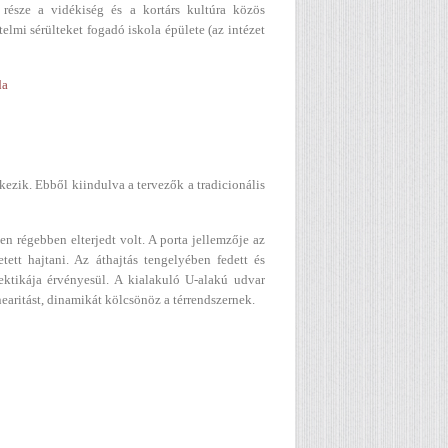
 része a vidékiség és a kortárs kultúra közös
elmi sérülteket fogadó iskola épülete (az intézet
da
ezik. Ebből kiindulva a tervezők a tradicionális
en régebben elterjedt volt. A porta jellemzője az
etett hajtani. Az áthajtás tengelyében fedett és
lektikája érvényesül. A kialakuló U-alakú udvar
earitást, dinamikát kölcsönöz a térrendszernek.