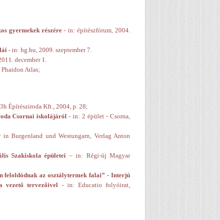
kos gyermekek részére
- in: építészfórum, 2004.
lái
- in: hg.hu, 2009. szeptember 7
.
 2011. december 1.
: Phaidon Atlas
;
 3h Építésziroda Kft., 2004, p. 28
;
roda Csornai iskolájáról
- in: 2 épület - Csorna,
r in Burgenland und Westungarn, Verlag Anton
lis Szakiskola épületei
– in: Régi-új Magyar
feloldódnak az osztálytermek falai” - Interjú
a vezető tervezőivel
- in: Educatio folyóirat,