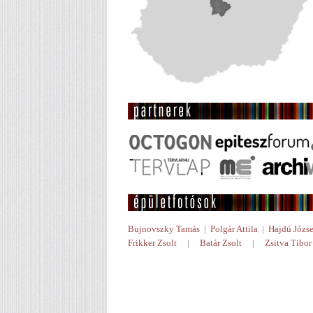
Bujnovszky Tamás
|
Polgár Attila
|
Hajdú Józse
Frikker Zsolt
|
Batár Zsolt
|
Zsitva Tibor