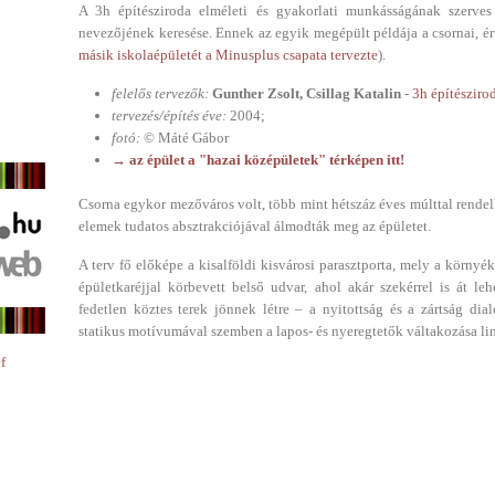
A 3h építésziroda elméleti és gyakorlati munkásságának szerves
nevezőjének keresése. Ennek az egyik megépült példája a csornai, ért
másik iskolaépületét a Minusplus csapata tervezte
).
felelős tervezők:
Gunther Zsolt, Csillag Katalin
-
3h építésziro
tervezés/építés éve:
2004;
fotó:
© Máté Gábor
→ az épület a "hazai középületek" térképen itt!
Csorna egykor mezőváros volt, több mint hétszáz éves múlttal rendelk
elemek tudatos absztrakciójával álmodták meg az épületet.
A terv fő előképe a kisalföldi kisvárosi parasztporta, mely a környék
épületkaréjjal körbevett belső udvar, ahol akár szekérrel is át leh
fedetlen köztes terek jönnek létre – a nyitottság és a zártság dia
statikus motívumával szemben a lapos- és nyeregtetők váltakozása lin
f