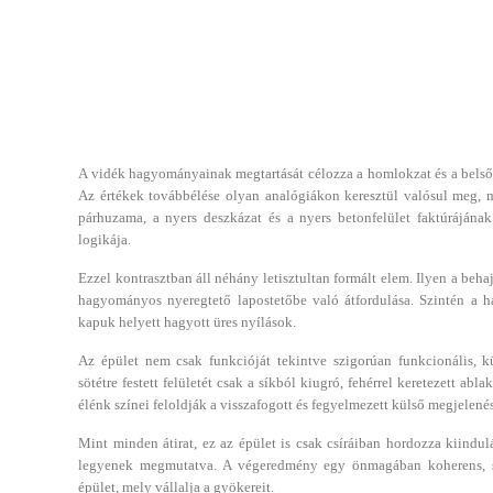
A vidék hagyományainak megtartását célozza a homlokzat és a belső 
Az értékek továbbélése olyan analógiákon keresztül valósul meg, m
párhuzama, a nyers deszkázat és a nyers betonfelület faktúrájának 
logikája.
Ezzel kontrasztban áll néhány letisztultan formált elem. Ilyen a behaj
hagyományos nyeregtető lapostetőbe való átfordulása. Szintén a h
kapuk helyett hagyott üres nyílások.
Az épület nem csak funkcióját tekintve szigorúan funkcionális, k
sötétre festett felületét csak a síkból kiugró, fehérrel keretezett a
élénk színei feloldják a visszafogott és fegyelmezett külső megjelenés
Mint minden átirat, ez az épület is csak csíráiban hordozza kiindulá
legyenek megmutatva. A végeredmény egy önmagában koherens, sa
épület, mely vállalja a gyökereit.