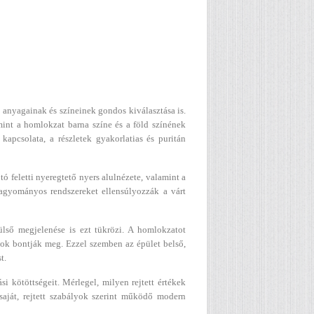
anyagainak és színeinek gondos kiválasztása is.
int a homlokzat barna színe és a föld színének
kapcsolata, a részletek gyakorlatias és puritán
tó feletti nyeregtető nyers alulnézete, valamint a
agyományos rendszereket ellensúlyozzák a várt
ülső megjelenése is ezt tükrözi. A homlokzatot
blakok bontják meg. Ezzel szemben az épület belső,
t.
si kötöttségeit. Mérlegel, milyen rejtett értékek
ját, rejtett szabályok szerint működő modern