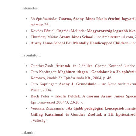
internetes:
3h építésziroda:
Csorna, Arany János Iskola értelmi fogyaté
március 26.
;
Kovács Dániel, Ongrádi Melinda:
Magyarország legszebb isko
Thuróczy Mária:
Arany János School
- in: Architerturuul.com,
Arany János School For Mentally Handicapped Children
- in
nyomtatott:
Gunther Zsolt:
Átiratok
- in: 2 épület - Csorna, Koroncó, kiadó:
Otto Kapfinger:
Meghitten idegen - Gondolatok a 3h építészi
Koroncó, kiadó: 3h Építésziroda Kft., 2004, p. 46
;
Otto Kapfinger:
Arany J. Grundshule
– in: Neue Architektu
Pustet, 2004.
Bach Péter –
Iskola Példák. A csornai Arany János Speciá
Építőművészet 2004/3, 23-26. o.
Veroszta Zsuzsanna:
„Az újabb pedagógiai koncepciók mentén 
Csillag Katalinnal és Gunther Zsolttal, a 3H Építészirod
„Valóság”
;
adatok: