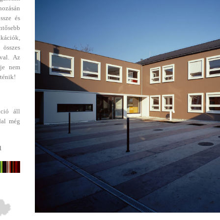
ehozásán
ssze és
entősebb
ikációk,
 összes
val. Az
dje nem
ténik!
ció áll
dal még
1