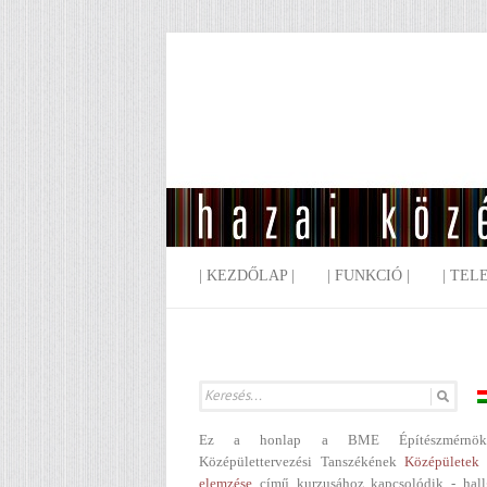
| KEZDŐLAP |
| FUNKCIÓ |
| TEL
Ez a honlap a BME Építészmérnök
Középülettervezési Tanszékének
Középületek 
elemzése
című kurzusához kapcsolódik - hall