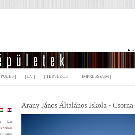
EPÜLÉS |
| ÉV |
| TERVEZŐK |
| IMPRESSZUM |
Arany János Általános Iskola - Csorna
i Kar
kritikai
gatóink