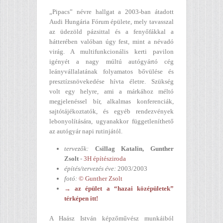
„Pipacs” névre hallgat a 2003-ban átadott
Audi Hungária Fórum épülete, mely tavasszal
az üdezöld pázsittal és a fenyőfákkal a
hátterében valóban úgy fest, mint a névadó
virág. A multifunkcionális kerti pavilon
igényét a nagy múltú autógyártó cég
leányvállalatának folyamatos bővülése és
presztízsnövekedése hívta életre. Szükség
volt egy helyre, ami a márkához méltó
megjelenéssel bír, alkalmas konferenciák,
sajtótájékoztatók, és egyéb rendezvények
lebonyolítására, ugyanakkor függetleníthető
az autógyár napi rutinjától.
tervezők:
Csillag Katalin, Gunther
Zsolt
-
3H építésziroda
építés/tervezés éve:
2003/2003
fotó:
© Gunther Zsolt
→ az épület a “hazai középületek”
térképen itt!
A Haász István képzőművész munkáiból