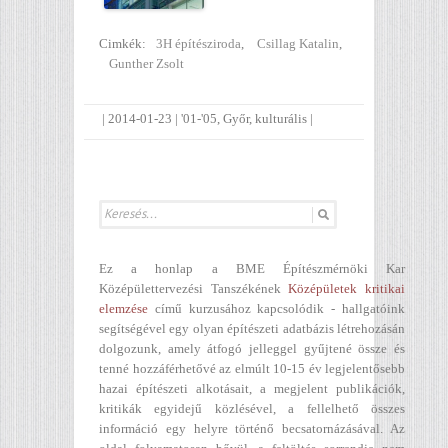
Cimkék:
3H építésziroda
,
Csillag Katalin
,
Gunther Zsolt
|
2014-01-23
|
'01-'05
,
Győr
,
kulturális
|
Ez a honlap a BME Építészmérnöki Kar
Középülettervezési Tanszékének
Középületek kritikai
elemzése
című kurzusához kapcsolódik - hallgatóink
segítségével egy olyan építészeti adatbázis létrehozásán
dolgozunk, amely átfogó jelleggel gyűjtené össze és
tenné hozzáférhetővé az elmúlt 10-15 év legjelentősebb
hazai építészeti alkotásait, a megjelent publikációk,
kritikák egyidejű közlésével, a fellelhető összes
információ egy helyre történő becsatornázásával. Az