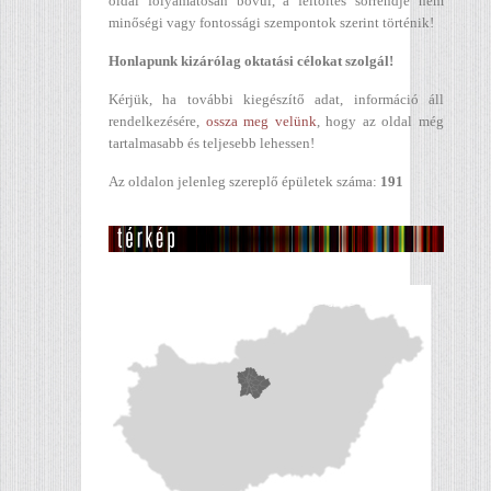
oldal folyamatosan bővül, a feltöltés sorrendje nem
minőségi vagy fontossági szempontok szerint történik!
Honlapunk kizárólag oktatási célokat szolgál!
Kérjük, ha további kiegészítő adat, információ áll
rendelkezésére,
ossza meg velünk
, hogy az oldal még
tartalmasabb és teljesebb lehessen!
Az oldalon jelenleg szereplő épületek száma:
191