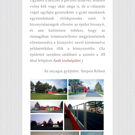
Ugyanez a helyzet a pavilon színével, lehetett
volna kék vagy akár sárga is, de a választás
végül egyfajta gesztusként a gyári munkások
egyenruháinak élénkpirosára esett. A
bizonytalanságok ellenére az épület bizonyít,
és ami különösen érdekes, hogy az
önmagában természetellenes megjelenésének
ellentmondva a köznyelvi nevét kiérdemelve
példaértékűen illik a környezetébe. (Az
épülettel szemben található a szintén a 3H
által felújított
Audi irodaépület
.)
Az anyagot gyűjtötte: Szepesi Róbert