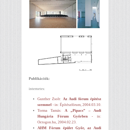
Publikációk:
internetes:
Gunther Zsolt:
Az Audi fórum építész
szemmel
- in: Építészfórum, 2004.03.10.
Torma Tamás:
A „Pipacs” – Audi
Hungária Fórum Győrben
- in:
Octogon.hu, 2004.02.23.
AHM Fórum épület Győr, az Audi