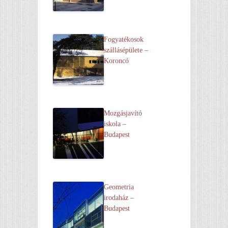
Fogyatékosok
szállásépülete –
Koroncó
Mozgásjavító
iskola –
Budapest
Geometria
irodaház –
Budapest