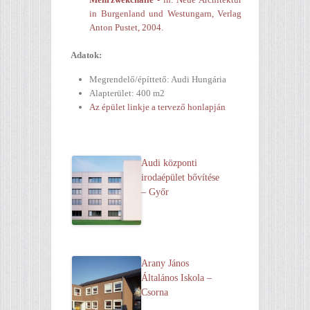
in Burgenland und Westungarn, Verlag
Anton Pustet, 2004.
Adatok:
Megrendelő/építtető: Audi Hungária
Alapterület: 400 m2
Az épület linkje a tervező honlapján
Audi központi
irodaépület bővítése
– Győr
Arany János
Általános Iskola –
Csorna