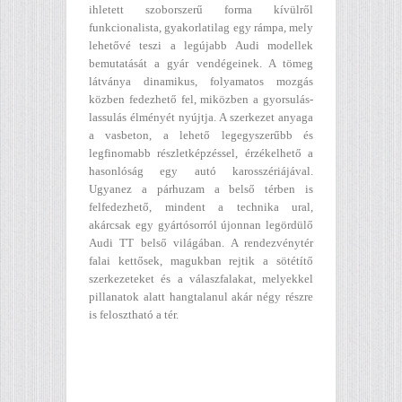
ihletett szoborszerű forma kívülről
funkcionalista, gyakorlatilag egy rámpa, mely
lehetővé teszi a legújabb Audi modellek
bemutatását a gyár vendégeinek. A tömeg
látványa dinamikus, folyamatos mozgás
közben fedezhető fel, miközben a gyorsulás-
lassulás élményét nyújtja. A szerkezet anyaga
a vasbeton, a lehető legegyszerűbb és
legfinomabb részletképzéssel, érzékelhető a
hasonlóság egy autó karosszériájával.
Ugyanez a párhuzam a belső térben is
felfedezhető, mindent a technika ural,
akárcsak egy gyártósorról újonnan legördülő
Audi TT belső világában. A rendezvénytér
falai kettősek, magukban rejtik a sötétítő
szerkezeteket és a válaszfalakat, melyekkel
pillanatok alatt hangtalanul akár négy részre
is felosztható a tér.