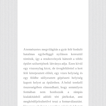
A természetes megvilágítás a gyár felé forduló
hatalmas egybefüggő nyíláson keresztül
történik, így a rendezvények hátterét a többi
épület sziluettjének látványa adja. Ezen kívül
egy viszonylag kicsi, de üvegfelülettel a kert
felé kiterjesztett előtér, egy vizes helyiség és
egy földbe süllyesztett gépészeti helyiség
kapott helyet az épületben. A belső terekről
összességében elmondható, hogy semmilyen
formában nem hordozzák a rámpás
kialakításból adódó téri játékokat, ami
megkérdőjelezhetővé teszi a formaválasztást.