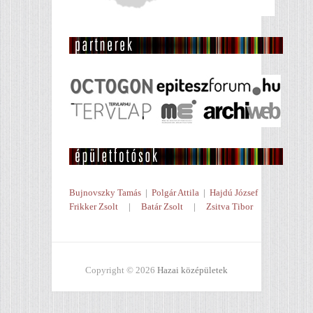
Bujnovszky Tamás
|
Polgár Attila
|
Hajdú József
Frikker Zsolt
|
Batár Zsolt
|
Zsitva Tibor
Copyright © 2026
Hazai középületek