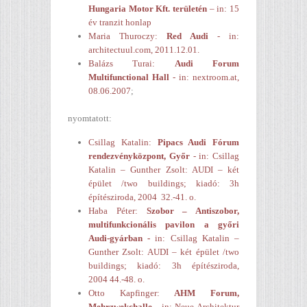
Hungaria Motor Kft. területén
– in: 15
év tranzit honlap
Maria Thuroczy:
Red Audi
- in:
architectuul.com, 2011.12.01.
Balázs Turai:
Audi Forum
Multifunctional Hall
- in: nextroom.at,
08.06.2007
;
nyomtatott:
Csillag Katalin:
Pipacs Audi Fórum
rendezvényközpont, Győr
- in: Csillag
Katalin – Gunther Zsolt: AUDI – két
épület /two buildings; kiadó: 3h
építésziroda, 2004 32.-41. o.
Haba Péter:
Szobor – Antiszobor,
multifunkcionális pavilon a győri
Audi-gyárban -
in: Csillag Katalin –
Gunther Zsolt: AUDI – két épület /two
buildings; kiadó: 3h építésziroda,
2004 44.-48. o.
Otto Kapfinger:
AHM Forum,
Mehrzwekchalle
- in: Neue Architektur