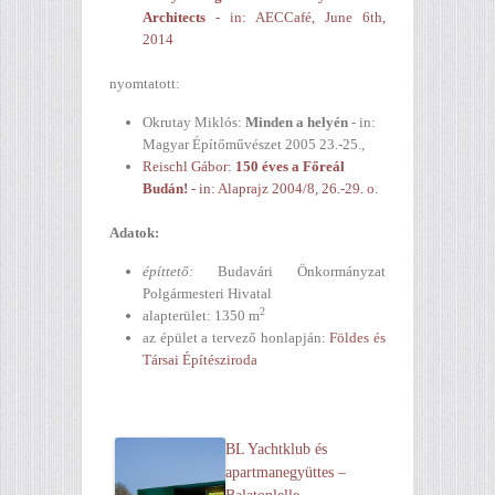
Architects
- in: AECCafé, June 6th,
2014
nyomtatott:
Okrutay Miklós:
Minden a helyén
- in:
Magyar Építőművészet 2005 23.-25.,
Reischl Gábor:
150 éves a Főreál
Budán!
- in: Alaprajz 2004/8, 26.-29. o.
Adatok:
építtető:
Budavári Önkormányzat
Polgármesteri Hivatal
2
alapterület: 1350 m
az épület a tervező honlapján:
Földes és
Társai Építésziroda
BL Yachtklub és
apartmanegyüttes –