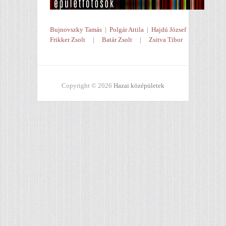
Bujnovszky Tamás
|
Polgár Attila
|
Hajdú József
Frikker Zsolt
|
Batár Zsolt
|
Zsitva Tibor
Copyright © 2026
Hazai középületek