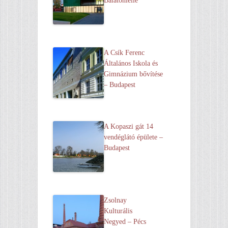
Balatonlelle
A Csík Ferenc
Általános Iskola és
Gimnázium bővítése
– Budapest
A Kopaszi gát 14
vendéglátó épülete –
Budapest
Zsolnay
Kulturális
Negyed – Pécs