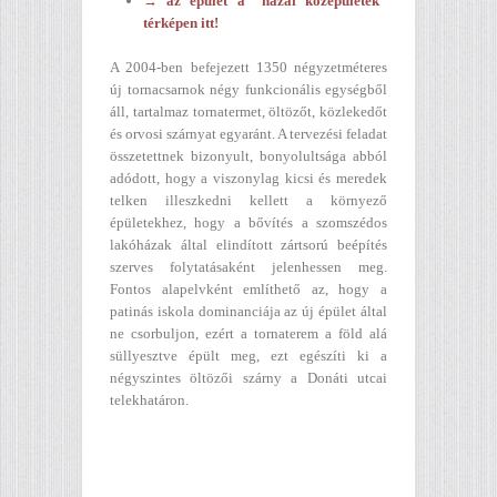
→ az épület a "hazai középületek"
térképen itt!
A 2004-ben befejezett 1350 négyzetméteres
új tornacsarnok négy funkcionális egységből
áll, tartalmaz tornatermet, öltözőt, közlekedőt
és orvosi szárnyat egyaránt. A tervezési feladat
összetettnek bizonyult, bonyolultsága abból
adódott, hogy a viszonylag kicsi és meredek
telken illeszkedni kellett a környező
épületekhez, hogy a bővítés a szomszédos
lakóházak által elindított zártsorú beépítés
szerves folytatásaként jelenhessen meg.
Fontos alapelvként említhető az, hogy a
patinás iskola dominanciája az új épület által
ne csorbuljon, ezért a tornaterem a föld alá
süllyesztve épült meg, ezt egészíti ki a
négyszintes öltözői szárny a Donáti utcai
telekhatáron.