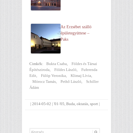
Az Erzsébet szálló
épületegyüttese –
Paks
Cimkék:
Bukta Csaba
,
Földes és Társai
Építésziroda
,
Földes László
,
Fuferenda
Edit
,
Fülöp Veronika
,
Klimaj Lívia
,
Mórocz Tamás
,
Pethő László
,
Schiller
Ádám
|
2014-05-02
|
'01-'05
,
Buda
,
oktatás
,
sport
|