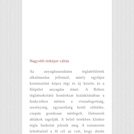
Nagyobb térképre váltás
Az anyaghasználatra téglafelületek
alkalmazása jellemző, amely egyfajta
kontinuitást képez régi és új között, és a
főépület anyagára rímel. A Röben
téglaburkolatú homlokzat kialakításában a
funkcióhoz mérten a visszafogottság,
szerénység, egyszerűség kerül előtérbe,
csupán gondosan mérlegelt, lőrésszerű
ablakok tagolják. A belső terekben klinker
tégla burkolat jelenik meg. A tornaterem
lefedésénél a fő cél az volt, hogy direkt