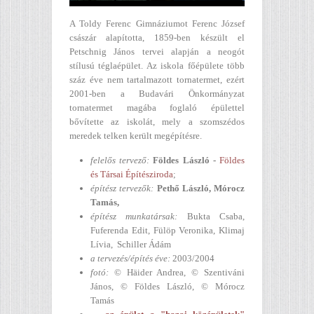
A Toldy Ferenc Gimnáziumot Ferenc József
császár alapította, 1859-ben készült el
Petschnig János tervei alapján a neogót
stílusú téglaépület. Az iskola főépülete több
száz éve nem tartalmazott tornatermet, ezért
2001-ben a Budavári Önkormányzat
tornatermet magába foglaló épülettel
bővítette az iskolát, mely a szomszédos
meredek telken került megépítésre.
felelős tervező:
Földes László
-
Földes
és Társai Építésziroda
;
építész tervezők:
Pethő László
, Mórocz
Tamás,
építész munkatársak:
Bukta Csaba,
Fuferenda Edit, Fülöp Veronika, Klimaj
Lívia, Schiller Ádám
a tervezés/építés éve:
2003/2004
fotó:
© Häider Andrea, © Szentiváni
János, © Földes László, © Mórocz
Tamás