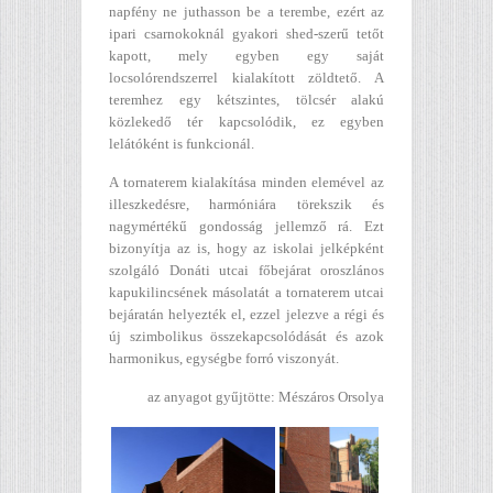
napfény ne juthasson be a terembe, ezért az
ipari csarnokoknál gyakori shed-szerű tetőt
kapott, mely egyben egy saját
locsolórendszerrel kialakított zöldtető. A
teremhez egy kétszintes, tölcsér alakú
közlekedő tér kapcsolódik, ez egyben
lelátóként is funkcionál.
A tornaterem kialakítása minden elemével az
illeszkedésre, harmóniára törekszik és
nagymértékű gondosság jellemző rá. Ezt
bizonyítja az is, hogy az iskolai jelképként
szolgáló Donáti utcai főbejárat oroszlános
kapukilincsének másolatát a tornaterem utcai
bejáratán helyezték el, ezzel jelezve a régi és
új szimbolikus összekapcsolódását és azok
harmonikus, egységbe forró viszonyát.
az anyagot gyűjtötte: Mészáros Orsolya