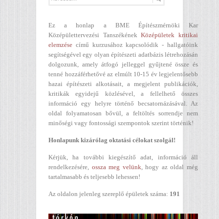
Ez a honlap a BME Építészmérnöki Kar
Középülettervezési Tanszékének
Középületek kritikai
elemzése
című kurzusához kapcsolódik - hallgatóink
segítségével egy olyan építészeti adatbázis létrehozásán
dolgozunk, amely átfogó jelleggel gyűjtené össze és
tenné hozzáférhetővé az elmúlt 10-15 év legjelentősebb
hazai építészeti alkotásait, a megjelent publikációk,
kritikák egyidejű közlésével, a fellelhető összes
információ egy helyre történő becsatornázásával. Az
oldal folyamatosan bővül, a feltöltés sorrendje nem
minőségi vagy fontossági szempontok szerint történik!
Honlapunk kizárólag oktatási célokat szolgál!
Kérjük, ha további kiegészítő adat, információ áll
rendelkezésére,
ossza meg velünk
, hogy az oldal még
tartalmasabb és teljesebb lehessen!
Az oldalon jelenleg szereplő épületek száma:
191