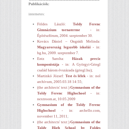
Publikációk:
internetes:
Földes László:
Toldy Ferenc
Gimnázium tornaterme
- in:
Építészfórum, 2004. szeptember 30.
Kovács Dániel – Ongrádi Melinda:
Magyarország legszebb iskolái
- in:
hg.hu, 2009. szeptember 7.
Entz Sarolta:
Házak precíz
komponistája
- in: A Györgyi-Griegl
család három évszázada (griegl.hu);
Martinkó József:
Test és lélek
- in: nol
archívum, 2005.03.18 14:55
;
(the architects' text:)
Gymnasium of the
Toldy Ferenc Highschool
- in:
nextroom.at, 10.05.2009
Gymnasium of the Toldy Ferenc
Highschool
- in: archello.com,
november 11, 2011
;
(the architects' text:)
Gymnasium of the
Toldy High School by Foldes