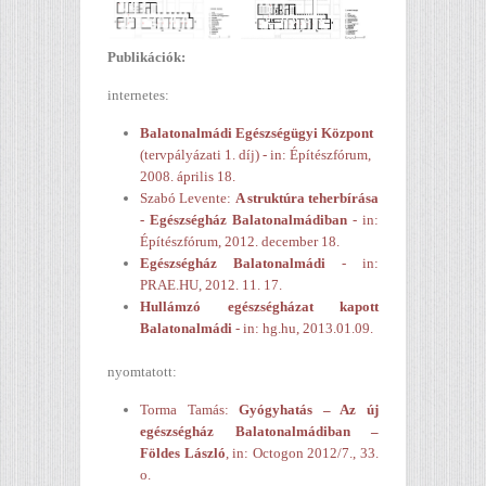
Publikációk:
internetes:
Balatonalmádi Egészségügyi Központ
(tervpályázati 1. díj) - in: Építészfórum,
2008. április 18.
Szabó Levente:
A struktúra teherbírása
- Egészségház Balatonalmádiban
- in:
Építészfórum, 2012. december 18.
Egészségház Balatonalmádi
- in:
PRAE.HU, 2012. 11. 17.
Hullámzó egészségházat kapott
Balatonalmádi
- in: hg.hu, 2013.01.09.
nyomtatott:
Torma Tamás:
Gyógyhatás – Az új
egészségház Balatonalmádiban –
Földes László
, in: Octogon 2012/7., 33.
o.