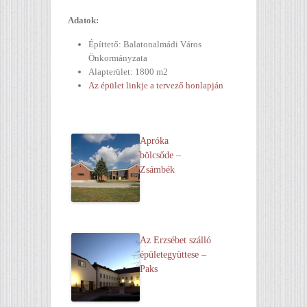
Adatok:
Építtető: Balatonalmádi Város
Önkormányzata
Alapterület: 1800 m2
Az épület linkje a tervező honlapján
Apróka
bölcsőde –
Zsámbék
Az Erzsébet szálló
épületegyüttese –
Paks