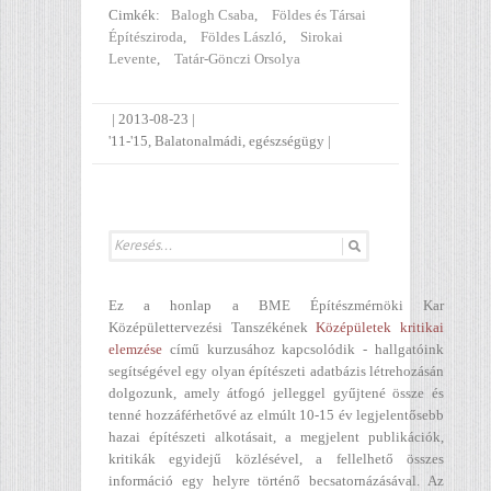
Cimkék:
Balogh Csaba
,
Földes és Társai
Építésziroda
,
Földes László
,
Sirokai
Levente
,
Tatár-Gönczi Orsolya
|
2013-08-23
|
'11-'15
,
Balatonalmádi
,
egészségügy
|
Ez a honlap a BME Építészmérnöki Kar
Középülettervezési Tanszékének
Középületek kritikai
elemzése
című kurzusához kapcsolódik - hallgatóink
segítségével egy olyan építészeti adatbázis létrehozásán
dolgozunk, amely átfogó jelleggel gyűjtené össze és
tenné hozzáférhetővé az elmúlt 10-15 év legjelentősebb
hazai építészeti alkotásait, a megjelent publikációk,
kritikák egyidejű közlésével, a fellelhető összes
információ egy helyre történő becsatornázásával. Az