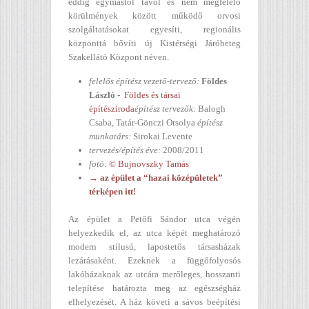
eddig egymástól távol és nem megfelelő
körülmények között működő orvosi
szolgáltatásokat egyesíti, regionális
központtá bővíti új Kistérségi Járóbeteg
Szakellátó Központ néven.
felelős építész vezető-tervező:
Földes
László
-
Földes és társai
építésziroda
építész tervezők:
Balogh
Csaba, Tatár-Gönczi Orsolya
építész
munkatárs:
Sirokai Levente
tervezés/építés éve:
2008/2011
fotó:
© Bujnovszky Tamás
→ az épület a “hazai középületek”
térképen itt!
Az épület a Petőfi Sándor utca végén
helyezkedik el, az utca képét meghatározó
modern stílusú, lapostetős társasházak
lezárásaként. Ezeknek a függőfolyosós
lakóházaknak az utcára merőleges, hosszanti
telepítése határozta meg az egészségház
elhelyezését. A ház követi a sávos beépítési