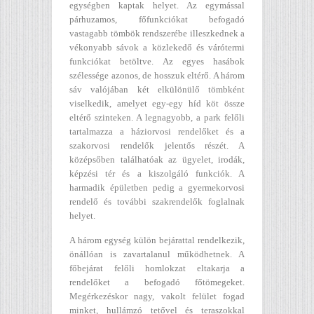
egységben kaptak helyet. Az egymással
párhuzamos, főfunkciókat befogadó
vastagabb tömbök rendszerébe illeszkednek a
vékonyabb sávok a közlekedő és várótermi
funkciókat betöltve. Az egyes hasábok
szélessége azonos, de hosszuk eltérő. A három
sáv valójában két elkülönülő tömbként
viselkedik, amelyet egy-egy híd köt össze
eltérő szinteken. A legnagyobb, a park felőli
tartalmazza a háziorvosi rendelőket és a
szakorvosi rendelők jelentős részét. A
középsőben találhatóak az ügyelet, irodák,
képzési tér és a kiszolgáló funkciók. A
harmadik épületben pedig a gyermekorvosi
rendelő és további szakrendelők foglalnak
helyet.
A három egység külön bejárattal rendelkezik,
önállóan is zavartalanul működhetnek. A
főbejárat felőli homlokzat eltakarja a
rendelőket a befogadó főtömegeket.
Megérkezéskor nagy, vakolt felület fogad
minket, hullámzó tetővel és teraszokkal