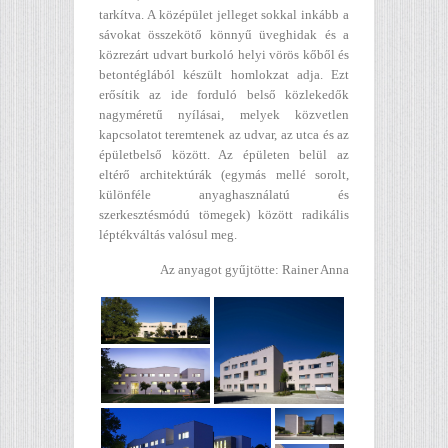
tarkítva. A középület jelleget sokkal inkább a
sávokat összekötő könnyű üveghidak és a
közrezárt udvart burkoló helyi vörös kőből és
betontéglából készült homlokzat adja. Ezt
erősítik az ide forduló belső közlekedők
nagyméretű nyílásai, melyek közvetlen
kapcsolatot teremtenek az udvar, az utca és az
épületbelső között. Az épületen belül az
eltérő architektúrák (egymás mellé sorolt,
különféle anyaghasználatú és
szerkesztésmódú tömegek) között radikális
léptékváltás valósul meg.
Az anyagot gyűjtötte: Rainer Anna