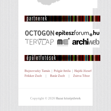
Bujnovszky Tamás
|
Polgár Attila
|
Hajdú József
Frikker Zsolt
|
Batár Zsolt
|
Zsitva Tibor
Copyright © 2026
Hazai középületek