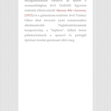
anyaghasználatát tekintve az épület a
szomszédságban lévő Gödöllői Egyetem
területén elhelyezkedő
Jánossy-féle víztorony
(1955)
és a gimnázium területén lévő Turányi
Gábor által tervezett nyári tornateremhez
alkalmazkodik. Téglahomlokzatának
kompozíciója, a "hajlított", túlfutó beton
párkánylemezek a spanyol és portugál
építészet kortárs gesztusait idézi meg.