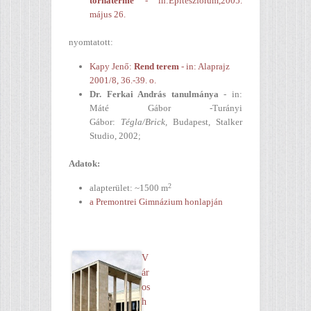
tornaterme
- in:Építészfórum,2005.
május 26.
nyomtatott:
Kapy Jenő:
Rend terem
- in: Alaprajz
2001/8, 36.-39. o.
Dr. Ferkai András tanulmánya
- in:
Máté Gábor -Turányi
Gábor:
Tégla/Brick,
Budapest, Stalker
Studio, 2002;
Adatok:
2
alapterület: ~1500 m
a Premontrei Gimnázium honlapján
V
ár
os
h