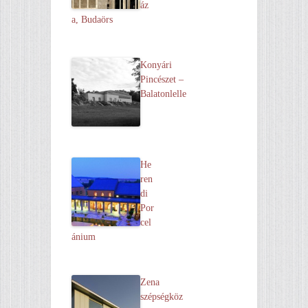
áz
a, Budaörs
Konyári
Pincészet –
Balatonlelle
He
ren
di
Por
cel
ánium
Zena
szépségköz