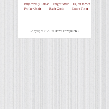
Bujnovszky Tamás
|
Polgár Attila
|
Hajdú József
Frikker Zsolt
|
Batár Zsolt
|
Zsitva Tibor
Copyright © 2026
Hazai középületek