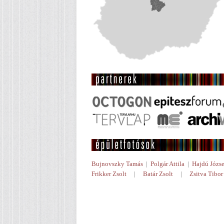
Bujnovszky Tamás
|
Polgár Attila
|
Hajdú Józse
Frikker Zsolt
|
Batár Zsolt
|
Zsitva Tibor