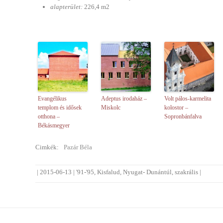
alapterület:
226,4 m2
Evangélikus
Adeptus irodaház –
Volt pálos-karmelita
templom és idősek
Miskolc
kolostor –
otthona –
Sopronbánfalva
Békásmegyer
Cimkék:
Pazár Béla
|
2015-06-13
|
'91-'95
,
Kisfalud
,
Nyugat- Dunántúl
,
szakrális
|