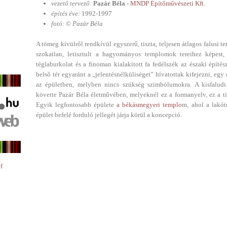
vezető tervező:
Pazár Béla -
MNDP Építőművészeti Kft.
építés éve:
1992-1997
fotó: © Pazár Béla
A tömeg kívülről rendkívül egyszerű, tiszta, teljesen átlagos falusi te
szokatlan, letisztult a hagyományos templomok tereihez képest,
téglaburkolat és a finoman kialakított fa fedélszék az északi építész
belső tér egyaránt a „jelentésnélküliséget” hívatottak kifejezni, egy
az épületben, melyben nincs szükség szimbólumokra. A kisfalu
követte Pazár Béla életművében, melyeknél ez a formanyelv, ez a ti
Egyik legfontosabb épülete
a békásmegyeri templo
m, ahol a lakót
épület befelé forduló jellegét járja körül a koncepció.
f