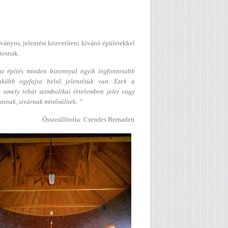
tványos, jelentést közvetíteni kívánó épületekkel
ntosnak.
az építés minden bizonnyal egyik legfontosabb
nkább egyfajta belső jelentésük van. Ezek a
- amely tehát szimbolikai értelemben jelet vagy
lannak, sivárnak minősülnek. ”
Összeállította: Csendes Bernadett