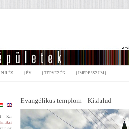
EPÜLÉS |
| ÉV |
| TERVEZŐK |
| IMPRESSZUM |
Evangélikus templom - Kisfalud
i Kar
kritikai
gatóink