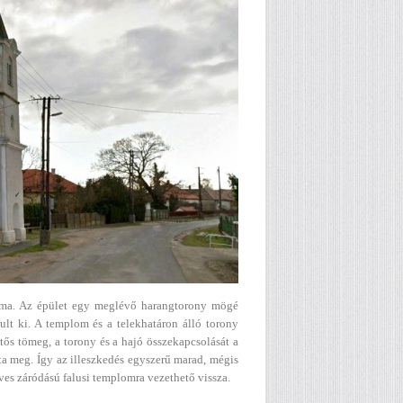
oma. Az épület egy meglévő harangtorony mögé
ult ki. A templom és a telekhatáron álló torony
tős tömeg, a torony és a hajó összekapcsolását a
tta meg. Így az illeszkedés egyszerű marad, mégis
ríves záródású falusi templomra vezethető vissza.