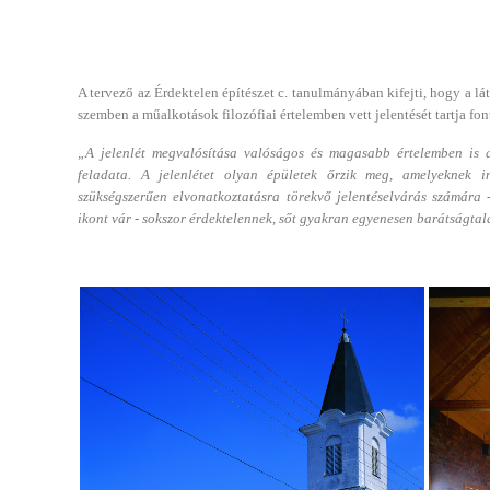
A tervező az Érdektelen építészet c. tanulmányában kifejti, hogy a lá
szemben a műalkotások filozófiai értelemben vett jelentését tartja fo
„A jelenlét megvalósítása valóságos és magasabb értelemben is 
feladata. A jelenlétet olyan épületek őrzik meg, amelyeknek i
szükségszerűen elvonatkoztatásra törekvő jelentéselvárás számára 
ikont vár - sokszor érdektelennek, sőt gyakran egyenesen barátságta