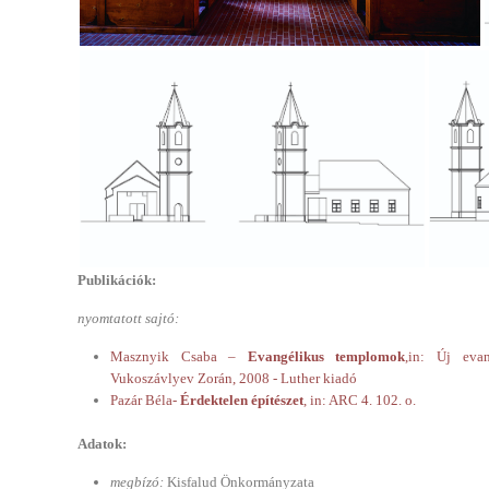
Publikációk:
nyomtatott sajtó:
Masznyik Csaba –
Evangélikus templomok
,in: Új evan
Vukoszávlyev Zorán, 2008 - Luther kiadó
Pazár Béla-
Érdektelen építészet
, in: ARC 4. 102. o.
Adatok:
megbízó:
Kisfalud Önkormányzata