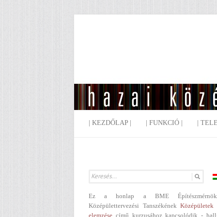
| KEZDŐLAP |
| FUNKCIÓ |
| TEL
Ez a honlap a BME Építészmérnök
Középülettervezési Tanszékének
Középületek 
elemzése
című kurzusához kapcsolódik - hall