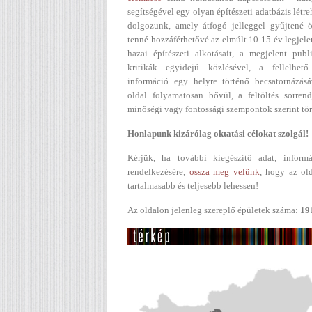
segítségével egy olyan építészeti adatbázis létr
dolgozunk, amely átfogó jelleggel gyűjtené ö
tenné hozzáférhetővé az elmúlt 10-15 év legjel
hazai építészeti alkotásait, a megjelent publ
kritikák egyidejű közlésével, a fellelhető
információ egy helyre történő becsatornázásá
oldal folyamatosan bővül, a feltöltés sorren
minőségi vagy fontossági szempontok szerint tör
Honlapunk kizárólag oktatási célokat szolgál!
Kérjük, ha további kiegészítő adat, informá
rendelkezésére,
ossza meg velünk
, hogy az ol
tartalmasabb és teljesebb lehessen!
Az oldalon jelenleg szereplő épületek száma:
19