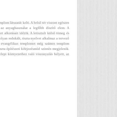
mplom látszatát kelti. A belső tér viszont egészen
 az anyaghasználat a legfőbb díszítő elem. A
et alkotásait idézik. A letisztult külső tömeg és
 olyan redukált, tiszta nyelvet alkalmaz a tervező
di evangélikus templomot még számos templom
szta építészeti kifejezésmód szintén megjelenik.
elepi környezethez való viszonyulás helyett, az