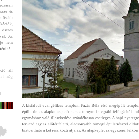
ehozásán
ssze és
entősebb
ikációk,
 összes
val. Az
dje nem
ténik!
ció áll
dal még
1
A kisfaludi evangélikus templom Pazár Béla első megépült templ
épült, de az alapkoncepció nem a tornyot integráló felfogásból ind
egymáshoz való illeszkedése szándékosan esetleges. A hajó nyeregte
tervező egy az előtér feletti, alacsonyabb tömegű épületrésszel oldo
biztosítható a két rész közti átjárás. Az alapképlet az egyszerű, félkö