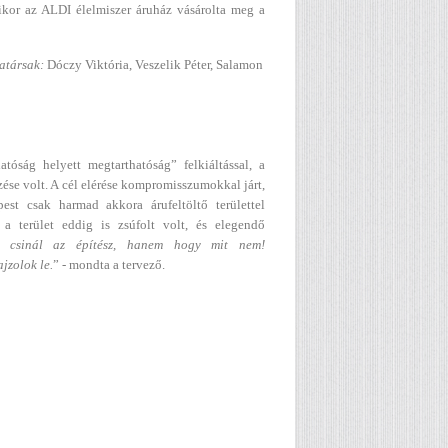
mikor az ALDI élelmiszer áruház vásárolta meg a
atársak:
Dóczy Viktória, Veszelik Péter, Salamon
tóság helyett megtarthatóság” felkiáltással, a
ése volt. A cél elérése kompromisszumokkal járt,
est csak harmad akkora árufeltöltő területtel
 a terület eddig is zsúfolt volt, és elegendő
 csinál az építész, hanem hogy mit nem!
jzolok le.
” - mondta a tervező.