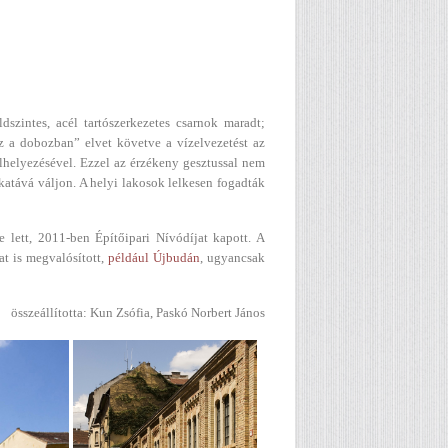
ldszintes, acél tartószerkezetes csarnok maradt;
boz a dobozban” elvet követve a vízelvezetést az
lhelyezésével. Ezzel az érzékeny gesztussal nem
akatává váljon. A helyi lakosok lelkesen fogadták
lett, 2011-ben Építőipari Nívódíjat kapott. A
t is megvalósított,
például Újbudán
, ugyancsak
összeállította: Kun Zsófia, Paskó Norbert János