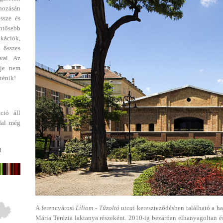
ehozásán
ssze és
entősebb
ikációk,
 összes
val. Az
dje nem
ténik!
ció áll
dal még
1
A ferencvárosi
Liliom - Tűzoltó utca
i kereszteződésben található a h
Mária Terézia laktanya részeként. 2010-ig bezáróan elhanyagoltan é