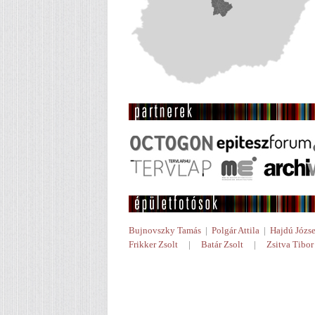
Bujnovszky Tamás
|
Polgár Attila
|
Hajdú Józse
Frikker Zsolt
|
Batár Zsolt
|
Zsitva Tibor