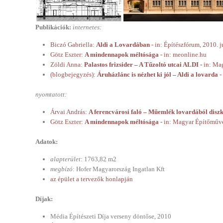
Publikációk:
internetes:
Biczó Gabriella:
Aldi a Lovardában
- in: Építészfórum, 2010. j
Götz Eszter:
A mindennapok méltósága
- in: meonline.hu
Zöldi Anna:
Palastos frizsider – A Tűzoltó utcai ALDI -
in: Mag
(blogbejegyzés):
Áruházlánc is nézhet ki jól – Aldi a lovarda
-
nyomtatott:
Árvai András:
A ferencvárosi faló – Műemlék lovardából diszk
Götz Eszter:
A mindennapok méltósága -
in: Magyar Építőművés
Adatok:
alapterület
: 1763,82 m2
megbízó
: Hofer Magyarország Ingatlan Kft
az épület a tervezők honlapján
Díjak:
Média Építészeti Díja verseny döntőse, 2010