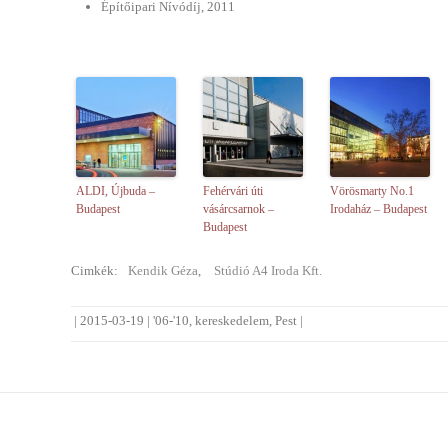
Építőipari Nívódíj, 2011
ALDI, Újbuda –
Fehérvári úti
Vörösmarty No.1
Budapest
vásárcsarnok –
Irodaház – Budapest
Budapest
Cimkék:
Kendik Géza
,
Stúdió A4 Iroda Kft.
|
2015-03-19
|
'06-'10
,
kereskedelem
,
Pest
|