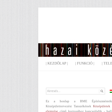
| KEZDŐLAP |
| FUNKCIÓ |
| TEL
Ez a honlap a BME Építészmérnök
Középülettervezési Tanszékének
Középületek 
elemzése
című kurzusához kapcsolódik - hall