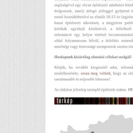
segítségével egy olyan építészeti adatbázis létr
dolgozunk, amely átfogó jelleggel gyűjtené ö
tenné hozzáférhetővé az elmúlt 10-15 év legjel
hazai építészeti alkotásait, a megjelent publ
kritikák egyidejű közlésével, a fellelhető
információ egy helyre történő becsatornázásá
oldal folyamatosan bővül, a feltöltés sorren
minőségi vagy fontossági szempontok szerint tör
Honlapunk kizárólag oktatási célokat szolgál!
Kérjük, ha további kiegészítő adat, informá
rendelkezésére,
ossza meg velünk
, hogy az ol
tartalmasabb és teljesebb lehessen!
Az oldalon jelenleg szereplő épületek száma:
19