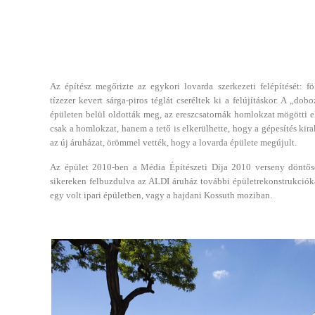
Az építész megőrizte az egykori lovarda szerkezeti felépítését: fö
tízezer kevert sárga-piros téglát cseréltek ki a felújításkor. A „do
épületen belül oldották meg, az ereszcsatornák homlokzat mögötti e
csak a homlokzat, hanem a tető is elkerülhette, hogy a gépesítés kir
az új áruházat, örömmel vették, hogy a lovarda épülete megújult.
Az épület 2010-ben a Média Építészeti Díja 2010 verseny döntőse 
sikereken felbuzdulva az ALDI áruház további épületrekonstrukcióka
egy volt ipari épületben, vagy a hajdani Kossuth moziban.