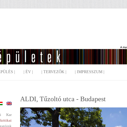
EPÜLÉS |
| ÉV |
| TERVEZŐK |
| IMPRESSZUM |
ALDI, Tűzoltó utca - Budapest
i Kar
kritikai
gatóink