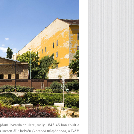
ajdani lovarda épülete, mely 1845-46-ban épült a
s üresen állt helyén (korábbi tulajdonosa, a BÁV