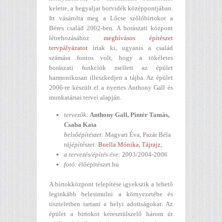
keletre, a hegyaljai borvidék középpontjában.
Itt vásárolta meg a Lőcse szőlőbirtokot a
Béres család 2002-ben. A borászati központ
létrehozásához
meghívásos építészet
tervpályázatot
írtak ki, ugyanis a család
számára fontos volt, hogy a tökéletes
borászati funkciók mellett az épület
harmonikusan illeszkedjen a tájba. Az épület
2006-re készült el a nyertes Anthony Gall és
munkatársai tervei alapján.
tervezők:
Anthony Gall, Pintér Tamás,
Csaba Kata
belsőépítészet:
Magyari Éva, Pazár Béla
tájépítészet:
Buella Mónika, Tájrajz
;
a tervezés/építés éve:
2003/2004-2006
fotó:
élőépítészet.hu
A birtokközpont telepítése igyekszik a lehető
leginkább belesimulni a környezetébe és
tiszteletben tartani a helyi adottságokat. Az
épület a birtokot keresztülszelő három út