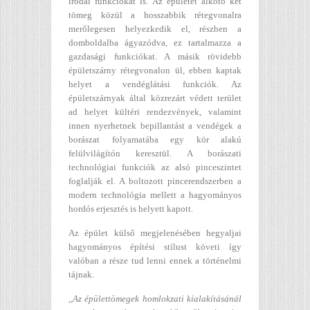
irodai funkciókat is. Az épületet alkotó két
tömeg közül a hosszabbik rétegvonalra
merőlegesen helyezkedik el, részben a
domboldalba ágyazódva, ez tartalmazza a
gazdasági funkciókat. A másik rövidebb
épületszárny rétegvonalon ül, ebben kaptak
helyet a vendéglátási funkciók. Az
épületszárnyak által közrezárt védett terület
ad helyet kültéri rendezvények, valamint
innen nyerhetnek bepillantást a vendégek a
borászat folyamatába egy kör alakú
felülvilágítón keresztül. A borászati
technológiai funkciók az alsó pinceszintet
foglalják el. A boltozott pincerendszerben a
modern technológia mellett a hagyományos
hordós erjesztés is helyett kapott.
Az épület külső megjelenésében hegyaljai
hagyományos építési stílust követi így
valóban a része tud lenni ennek a történelmi
tájnak.
,,Az épülettömegek homlokzati kialakításánál