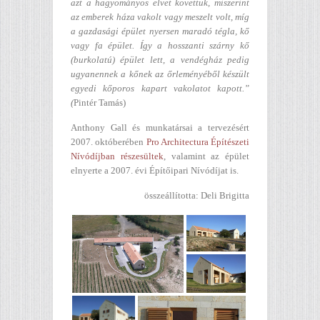
azt a hagyományos elvet követtük, miszerint
az emberek háza vakolt vagy meszelt volt, míg
a gazdasági épület nyersen maradó tégla, kő
vagy fa épület. Így a hosszanti szárny kő
(burkolatú) épület lett, a vendégház pedig
ugyanennek a kőnek az őrleményéből készült
egyedi kőporos kapart vakolatot kapott.”
(
Pintér Tamás)
Anthony Gall és munkatársai a tervezésért
2007. októberében
Pro Architectura Építészeti
Nívódíjban részesültek
, valamint az épület
elnyerte a 2007. évi Építőipari Nívódíjat is.
összeállította: Deli Brigitta