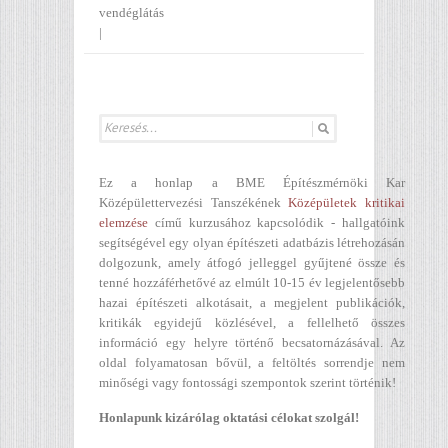
vendéglátás
|
Ez a honlap a BME Építészmérnöki Kar
Középülettervezési Tanszékének
Középületek kritikai
elemzése
című kurzusához kapcsolódik - hallgatóink
segítségével egy olyan építészeti adatbázis létrehozásán
dolgozunk, amely átfogó jelleggel gyűjtené össze és
tenné hozzáférhetővé az elmúlt 10-15 év legjelentősebb
hazai építészeti alkotásait, a megjelent publikációk,
kritikák egyidejű közlésével, a fellelhető összes
információ egy helyre történő becsatornázásával. Az
oldal folyamatosan bővül, a feltöltés sorrendje nem
minőségi vagy fontossági szempontok szerint történik!
Honlapunk kizárólag oktatási célokat szolgál!