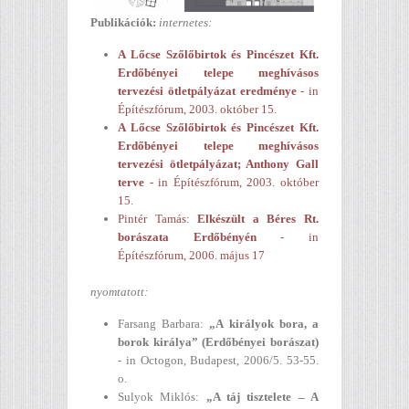
Publikációk:
internetes:
A Lőcse Szőlőbirtok és Pincészet Kft.
Erdőbényei telepe meghívásos
tervezési ötletpályázat eredménye
- in
Építészfórum, 2003. október 15.
A Lőcse Szőlőbirtok és Pincészet Kft.
Erdőbényei telepe meghívásos
tervezési ötletpályázat; Anthony Gall
terve
- in Építészfórum, 2003. október
15.
Pintér Tamás:
Elkészült a Béres Rt.
borászata Erdőbényén
- in
Építészfórum, 2006. május 17
nyomtatott:
Farsang Barbara:
„A királyok bora, a
borok királya” (Erdőbényei borászat)
- in Octogon, Budapest, 2006/5. 53-55.
o.
Sulyok Miklós:
„A táj tisztelete – A