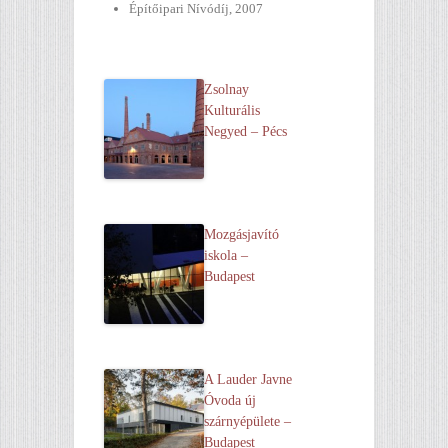
Építőipari Nívódíj, 2007
Zsolnay
Kulturális
Negyed – Pécs
Mozgásjavító
iskola –
Budapest
A Lauder Javne
Óvoda új
szárnyépülete –
Budapest