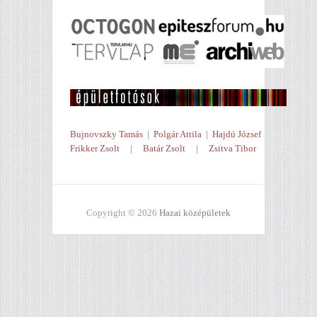
Bujnovszky Tamás
|
Polgár Attila
|
Hajdú József
Frikker Zsolt
|
Batár Zsolt
|
Zsitva Tibor
Copyright © 2026
Hazai középületek