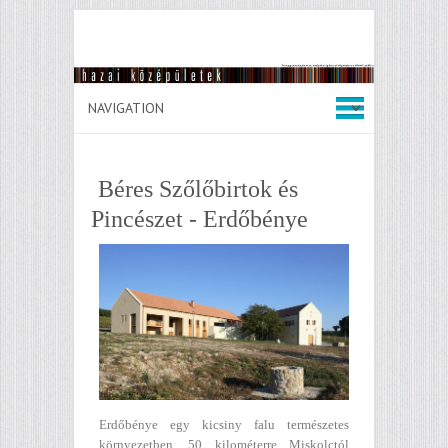
Béres Szőlőbirtok és
Pincészet - Erdőbénye
Erdőbénye egy kicsiny falu természetes
környezetben, 50 kilométerre Miskolctól