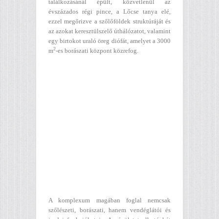
találkozásánál épült, közvetlenül az
évszázados régi pince, a Lőcse tanya elé,
ezzel megőrizve a szőlőföldek struktúráját és
az azokat keresztülszelő úthálózatot, valamint
egy birtokot uraló öreg diófát, amelyet a 3000
2
m
-es borászati központ közrefog.
A komplexum magában foglal nemcsak
szőlészeti, borászati, hanem vendéglátói és