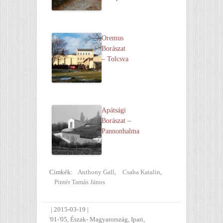
Oremus
Borászat
– Tolcsva
Apátsági
Borászat –
Pannonhalma
Cimkék:
Anthony Gall
,
Csaba Katalin
,
Pintér Tamás János
|
2015-03-19
|
'01-'05
,
Észak- Magyarország
,
Ipari
,