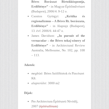
Béres Borászat Birtokközpontja,
Erdőbénye”
- in Magyar Építőművészet
(Budapest), 2006/4. 9-12 o.
Csontos Györgyi:
„Kritika és
regionalizmus – A Béres Rt. borászata,
Erdőbénye”
- in Alaprajz (Budapest),
13. évf. 2006/6. 44-47 o.
James Davidson:
„In pursuit of the
vernacular – the Béres tokaj winery of
Erdőbénye”
- in Architectural Review
Australia, Melbourne, No. 102, pp. 108
– 113.
Adatok:
megbízó:
Béres Szölőbirtok és Pincészet
Kft.
alapterület:
3000 m2
Díjak:
Pro Architectura Építészeti Nívódíj,
2007 (
építészfórum
)