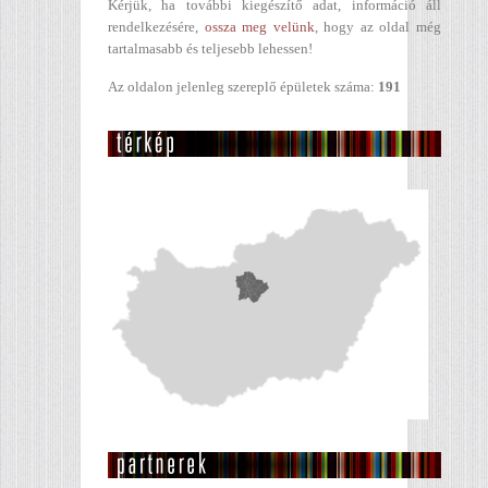
Kérjük, ha további kiegészítő adat, információ áll
rendelkezésére,
ossza meg velünk
, hogy az oldal még
tartalmasabb és teljesebb lehessen!
Az oldalon jelenleg szereplő épületek száma:
191