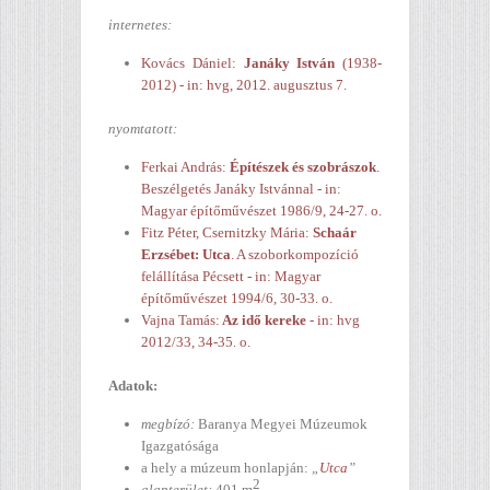
internetes:
Kovács Dániel:
Janáky István
(1938-
2012) - in: hvg, 2012. augusztus 7.
nyomtatott:
Ferkai András:
Építészek és szobrászok
.
Beszélgetés Janáky Istvánnal - in:
Magyar építőművészet 1986/9, 24-27. o.
Fitz Péter, Csernitzky Mária:
Schaár
Erzsébet: Utca
. A szoborkompozíció
felállítása Pécsett - in: Magyar
építőművészet 1994/6, 30-33. o.
Vajna Tamás:
Az idő kereke
- in: hvg
2012/33, 34-35. o.
Adatok:
megbízó:
Baranya Megyei Múzeumok
Igazgatósága
a hely a múzeum honlapján:
„
Utca
”
2
alapterület:
401 m