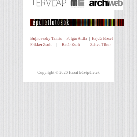
Bujnovszky Tamás
|
Polgár Attila
|
Hajdú József
Frikker Zsolt
|
Batár Zsolt
|
Zsitva Tibor
Copyright © 2026
Hazai középületek