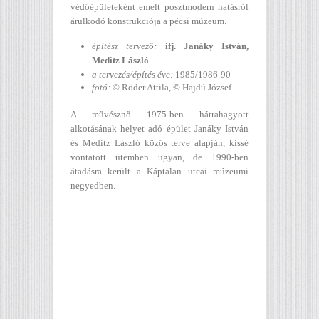
védőépületeként emelt posztmodern hatásról
árulkodó konstrukciója a pécsi múzeum.
építész tervező:
ifj. Janáky István,
Meditz László
a tervezés/építés éve:
1985/1986-90
fotó:
© Röder Attila, © Hajdú József
A művésznő 1975-ben hátrahagyott
alkotásának helyet adó épület Janáky István
és Meditz László közös terve alapján, kissé
vontatott ütemben ugyan, de 1990-ben
átadásra került a Káptalan utcai múzeumi
negyedben.