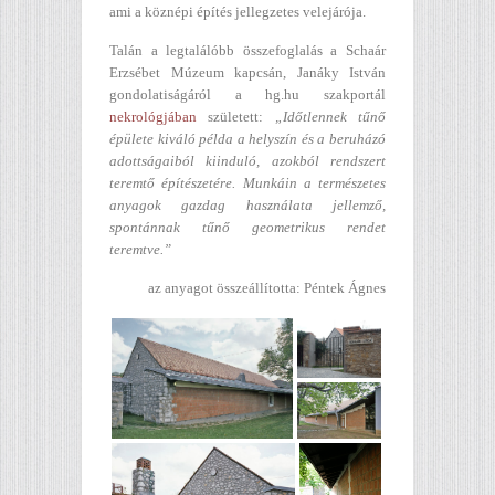
ami a köznépi építés jellegzetes velejárója.
Talán a legtalálóbb összefoglalás a Schaár
Erzsébet Múzeum kapcsán, Janáky István
gondolatiságáról a hg.hu szakportál
nekrológjában
született:
„Időtlennek tűnő
épülete kiváló példa a helyszín és a beruházó
adottságaiból kiinduló, azokból rendszert
teremtő építészetére. Munkáin a természetes
anyagok gazdag használata jellemző,
spontánnak tűnő geometrikus rendet
teremtve.”
az anyagot összeállította: Péntek Ágnes