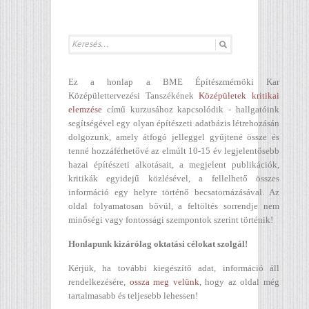
Ez a honlap a BME Építészmérnöki Kar
Középülettervezési Tanszékének
Középületek kritikai
elemzése
című kurzusához kapcsolódik - hallgatóink
segítségével egy olyan építészeti adatbázis létrehozásán
dolgozunk, amely átfogó jelleggel gyűjtené össze és
tenné hozzáférhetővé az elmúlt 10-15 év legjelentősebb
hazai építészeti alkotásait, a megjelent publikációk,
kritikák egyidejű közlésével, a fellelhető összes
információ egy helyre történő becsatornázásával. Az
oldal folyamatosan bővül, a feltöltés sorrendje nem
minőségi vagy fontossági szempontok szerint történik!
Honlapunk kizárólag oktatási célokat szolgál!
Kérjük, ha további kiegészítő adat, információ áll
rendelkezésére,
ossza meg velünk
, hogy az oldal még
tartalmasabb és teljesebb lehessen!