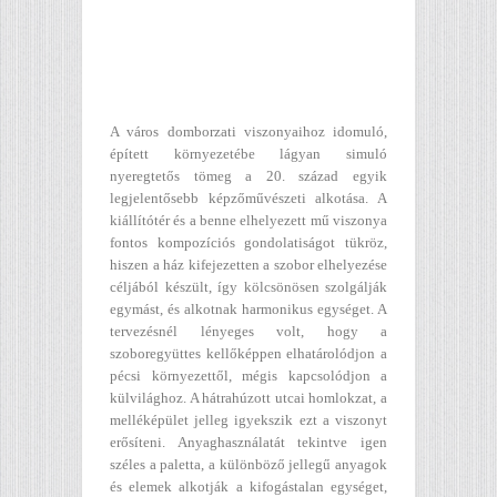
A város domborzati viszonyaihoz idomuló,
épített környezetébe lágyan simuló
nyeregtetős tömeg a 20. század egyik
legjelentősebb képzőművészeti alkotása. A
kiállítótér és a benne elhelyezett mű viszonya
fontos kompozíciós gondolatiságot tükröz,
hiszen a ház kifejezetten a szobor elhelyezése
céljából készült, így kölcsönösen szolgálják
egymást, és alkotnak harmonikus egységet. A
tervezésnél lényeges volt, hogy a
szoboregyüttes kellőképpen elhatárolódjon a
pécsi környezettől, mégis kapcsolódjon a
külvilághoz. A hátrahúzott utcai homlokzat, a
melléképület jelleg igyekszik ezt a viszonyt
erősíteni. Anyaghasználatát tekintve igen
széles a paletta, a különböző jellegű anyagok
és elemek alkotják a kifogástalan egységet,