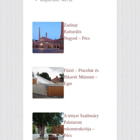
Zsolnay
Kulturális
Negyed – Pécs
Fúzió – Pincebár és
Bikavér Múzeum –
Eger
A tettyei Szathmáry
Palotarom
rekonstrukciója –
Pécs