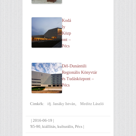
Kodá
ly
Közp
ont –
Pécs
Dél-Dunántúli
Regionális Könyvtár
és Tudásközpont –
Pécs
Cimkék:
ifj. Janáky István
,
Meditz László
|
2016-06-19
|
'85-90
,
kiállítás
,
kulturális
,
Pécs
|