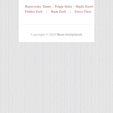
Bujnovszky Tamás
|
Polgár Attila
|
Hajdú József
Frikker Zsolt
|
Batár Zsolt
|
Zsitva Tibor
Copyright © 2026
Hazai középületek