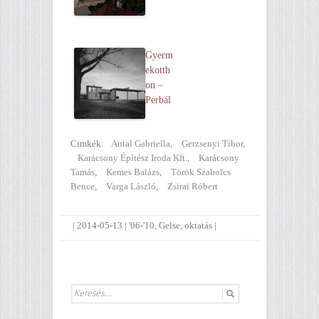
Gyerm
ekotth
on –
Perbál
Cimkék:
Antal Gabriella
,
Gerzsenyi Tibor
,
Karácsony Építész Iroda Kft.
,
Karácsony
Tamás
,
Kemes Balázs
,
Török Szabolcs
Bence
,
Varga László
,
Zsirai Róbert
|
2014-05-13
|
'06-'10
,
Gelse
,
oktatás
|