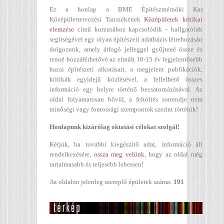
Ez a honlap a BME Építészmérnöki Kar
Középülettervezési Tanszékének
Középületek kritikai
elemzése
című kurzusához kapcsolódik - hallgatóink
segítségével egy olyan építészeti adatbázis létrehozásán
dolgozunk, amely átfogó jelleggel gyűjtené össze és
tenné hozzáférhetővé az elmúlt 10-15 év legjelentősebb
hazai építészeti alkotásait, a megjelent publikációk,
kritikák egyidejű közlésével, a fellelhető összes
információ egy helyre történő becsatornázásával. Az
oldal folyamatosan bővül, a feltöltés sorrendje nem
minőségi vagy fontossági szempontok szerint történik!
Honlapunk kizárólag oktatási célokat szolgál!
Kérjük, ha további kiegészítő adat, információ áll
rendelkezésére,
ossza meg velünk
, hogy az oldal még
tartalmasabb és teljesebb lehessen!
Az oldalon jelenleg szereplő épületek száma:
191