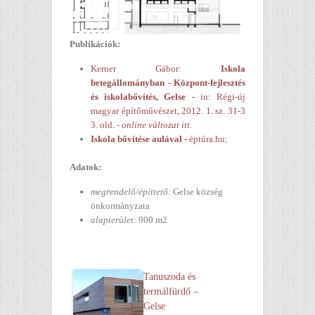
Publikációk:
Kerner Gábor:
Iskola
betegállományban - Központ-fejlesztés
és iskolabővítés, Gelse
- in: Régi-új
magyar építőművészet, 2012. 1. sz. 31-3
3. old.
-
online változat itt
.
Iskola bővítése aulával
- éptúra.hu
;
Adatok:
megrendelő/építtető:
Gelse község
önkormányzata
alapterület:
900 m2
Tanuszoda és
termálfürdő –
Gelse