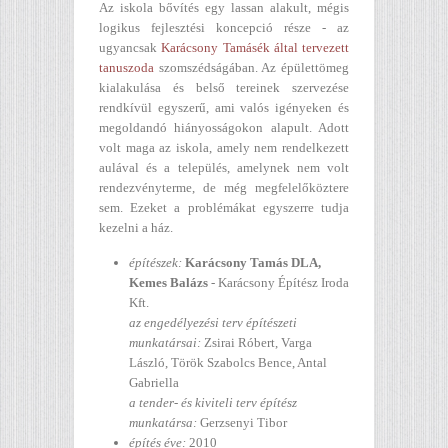
Az iskola bővítés egy lassan alakult, mégis
logikus fejlesztési koncepció része - az
ugyancsak
Karácsony Tamásék által tervezett
tanuszoda
szomszédságában. Az épülettömeg
kialakulása és belső tereinek szervezése
rendkívül egyszerű, ami valós igényeken és
megoldandó hiányosságokon alapult. Adott
volt maga az iskola, amely nem rendelkezett
aulával és a település, amelynek nem volt
rendezvényterme, de még megfelelőköztere
sem. Ezeket a problémákat egyszerre tudja
kezelni a ház.
építészek:
Karácsony Tamás DLA,
Kemes Balázs
- Karácsony Építész Iroda
Kft.
az engedélyezési terv építészeti
munkatársai:
Zsirai Róbert, Varga
László, Török Szabolcs Bence, Antal
Gabriella
a tender- és kiviteli terv építész
munkatársa:
Gerzsenyi Tibor
építés éve:
2010