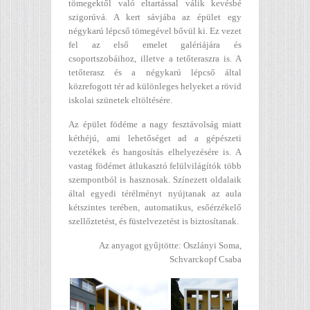
tömegektől való eltartással válik kevésbé
szigorúvá. A kert sávjába az épület egy
négykarú lépcső tömegével bővül ki. Ez vezet
fel az első emelet galériájára és
csoportszobáihoz, illetve a tetőteraszra is. A
tetőterasz és a négykarú lépcső által
közrefogott tér ad különleges helyeket a rövid
iskolai szünetek eltöltésére.
Az épület födéme a nagy fesztávolság miatt
kéthéjú, ami lehetőséget ad a gépészeti
vezetékek és hangosítás elhelyezésére is. A
vastag födémet átlukasztó felülvilágítók több
szempontból is hasznosak. Színezett oldalaik
által egyedi térélményt nyújtanak az aula
kétszintes terében, automatikus, esőérzékelő
szellőztetést, és füstelvezetést is biztosítanak.
Az anyagot gyűjtötte: Oszlányi Soma,
Schvarckopf Csaba