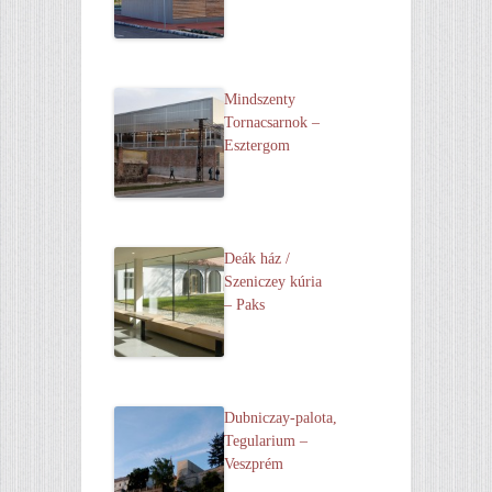
Mindszenty
Tornacsarnok –
Esztergom
Deák ház /
Szeniczey kúria
– Paks
Dubniczay-palota,
Tegularium –
Veszprém