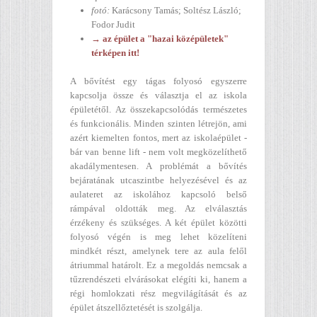
fotó:
Karácsony Tamás; Soltész László;
Fodor Judit
→ az épület a "hazai középületek"
térképen itt!
A bővítést egy tágas folyosó egyszerre
kapcsolja össze és választja el az iskola
épületétől. Az összekapcsolódás természetes
és funkcionális. Minden szinten létrejön, ami
azért kiemelten fontos, mert az iskolaépület -
bár van benne lift - nem volt megközelíthető
akadálymentesen. A problémát a bővítés
bejáratának utcaszintbe helyezésével és az
aulateret az iskolához kapcsoló belső
rámpával oldották meg. Az elválasztás
érzékeny és szükséges. A két épület közötti
folyosó végén is meg lehet közelíteni
mindkét részt, amelynek tere az aula felől
átriummal határolt. Ez a megoldás nemcsak a
tűzrendészeti elvárásokat elégíti ki, hanem a
régi homlokzati rész megvilágítását és az
épület átszellőztetését is szolgálja.