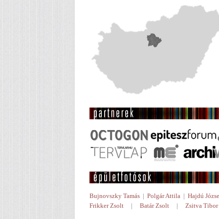
Bujnovszky Tamás
|
Polgár Attila
|
Hajdú Józse
Frikker Zsolt
|
Batár Zsolt
|
Zsitva Tibor