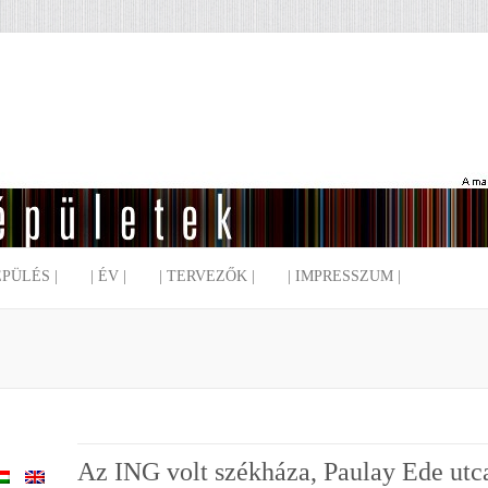
EPÜLÉS |
| ÉV |
| TERVEZŐK |
| IMPRESSZUM |
Az ING volt székháza, Paulay Ede utc