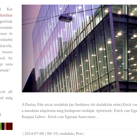
i Kar
kritikai
gatóink
ehozásán
ssze és
entősebb
ikációk,
 összes
val. Az
dje nem
ténik!
ció áll
dal még
A Paulay Ede utcai irodaház (az Andrássy úti átalakítás után) Erick va
a munkára alapította meg budapesti irodáját. építészek: Erick van Ege
1
Kruppa Gábor - Erick van Egeraat Associates…
|
2014-07-06
|
'06-'10
,
irodaház
,
Pest
|