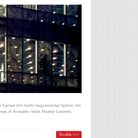
n Egeraat első önálló magyarországi épülete, erre
raat, dr. Komjáthy Attila, Maartje Lammers,
Tovább >>>