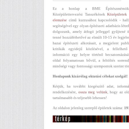
Ez a honlap a BME Építészmérnök
Középülettervezési Tanszékének
Középületek 
elemzése
című kurzusához kapcsolódik - hall
segítségével egy olyan építészeti adatbázis létr
dolgozunk, amely átfogó jelleggel gyűjtené ö
tenné hozzáférhetővé az elmúlt 10-15 év legjel
hazai építészeti alkotásait, a megjelent publ
kritikák egyidejű közlésével, a fellelhető
információ egy helyre történő becsatornázásá
oldal folyamatosan bővül, a feltöltés sorren
minőségi vagy fontossági szempontok szerint tör
Honlapunk kizárólag oktatási célokat szolgál!
Kérjük, ha további kiegészítő adat, informá
rendelkezésére,
ossza meg velünk
, hogy az ol
tartalmasabb és teljesebb lehessen!
Az oldalon jelenleg szereplő épületek száma:
19