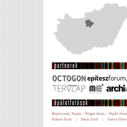
Bujnovszky Tamás
|
Polgár Attila
|
Hajdú Józse
Frikker Zsolt
|
Batár Zsolt
|
Zsitva Tibor