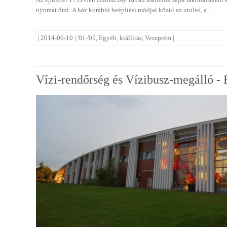
nyomát őrzi. A ház korábbi beépítési módjai közül az utolsó, a…
|
2014-06-10
|
'01-'05
,
Egyéb
,
kiállítás
,
Veszprém
|
Vízi-rendőrség és Vízibusz-megálló -