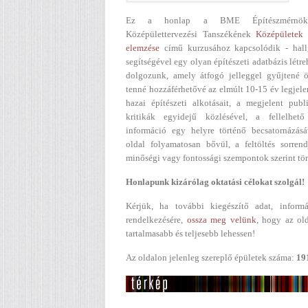
Ez a honlap a BME Építészmérnök
Középülettervezési Tanszékének
Középületek 
elemzése
című kurzusához kapcsolódik - hall
segítségével egy olyan építészeti adatbázis létr
dolgozunk, amely átfogó jelleggel gyűjtené ö
tenné hozzáférhetővé az elmúlt 10-15 év legjel
hazai építészeti alkotásait, a megjelent publ
kritikák egyidejű közlésével, a fellelhető
információ egy helyre történő becsatornázásá
oldal folyamatosan bővül, a feltöltés sorren
minőségi vagy fontossági szempontok szerint tör
Honlapunk kizárólag oktatási célokat szolgál!
Kérjük, ha további kiegészítő adat, informá
rendelkezésére,
ossza meg velünk
, hogy az ol
tartalmasabb és teljesebb lehessen!
Az oldalon jelenleg szereplő épületek száma:
19