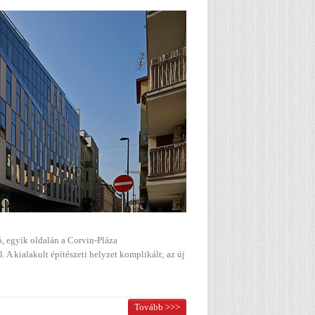
tó, egyik oldalán a Corvin-Pláza
 A kialakult építészeti helyzet komplikált; az új
Tovább >>>