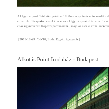
A Lágymányosi öböl környékét az 1838-as nagy árvíz után kezdték el á
építettek töltéspartot, ezzel kihasítva a Lágymányosi tó öblét a tölc
el az úgynevezett Kopaszi párhuzammű, majd az északi vonal ment
|
2013-10-29
|
'06-'10
,
Buda
,
Egyéb
,
igazgatás
|
Alkotás Point Irodaház - Budapest