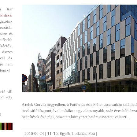
i Kar
kritikai
gatóink
ehozásán
ssze és
entősebb
ikációk,
 összes
val. Az
dje nem
ténik!
ció áll
dal még
A telek Corvin negyedben, a Futó utca és a Práter utca sarkán találha
bevásárlóközpontjával, másikon egy alacsonyabb, száz éves bérházzal.
1
beépítések és a régi, összetett környezet határa összetett választ…
|
2016-06-24
|
'11-'15
,
Egyéb
,
irodaház
,
Pest
|