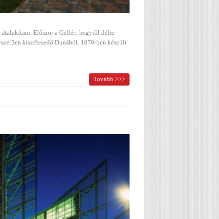
talakítani. Először a Gellért-hegytől délre
sérszerűen kiszélesedő Dunából. 1870-ben készült
én…
Tovább >>>