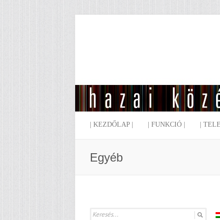
| KEZDŐLAP |
| FUNKCIÓ |
| TEL
Egyéb