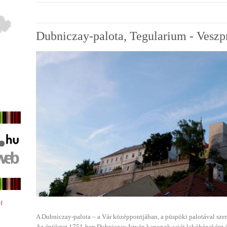
Dubniczay-palota, Tegularium - Vesz
f
A Dubniczay-palota – a Vár középpontjában, a püspöki palotával sz
Az épületet 1751-ben Dubniczay István kanonok saját lakóházaként épí