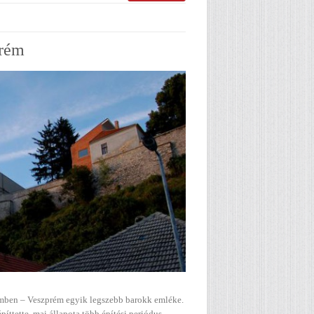
prém
emben – Veszprém egyik legszebb barokk emléke.
ttette, mai állapota több építési periódus