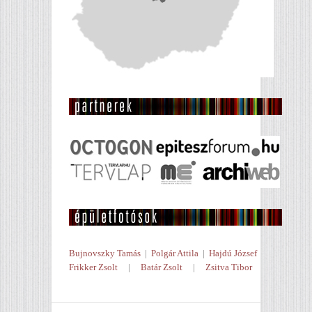
Bujnovszky Tamás
|
Polgár Attila
|
Hajdú József
Frikker Zsolt
|
Batár Zsolt
|
Zsitva Tibor