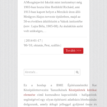
A Mozgásjavító Iskolát mint intézményt még
1903-ban hozta létre Rothfeld Richárd, ami
1913-ban kapott helyet a Mexikói úton álló
Medgyes Alajos tervezte épületben, majd az
50-es években átköltözött a Vakok intézetébe
(terv: Lajta Béla, 1905-08). Az átalakítás azért
volt szükséges,…
|
2014-01-17
|
'06-'10
,
oktatás
,
Pest
,
szállás
|
Tovább >>>
Ez a honlap a BME Építészmérnöki Kar
Középülettervezési Tanszékének
Középületek kritikai
elemzése
című kurzusához kapcsolódik - hallgatóink
segítségével egy olyan építészeti adatbázis létrehozásán
dolgozunk, amely átfogó jelleggel gyűjtené össze és