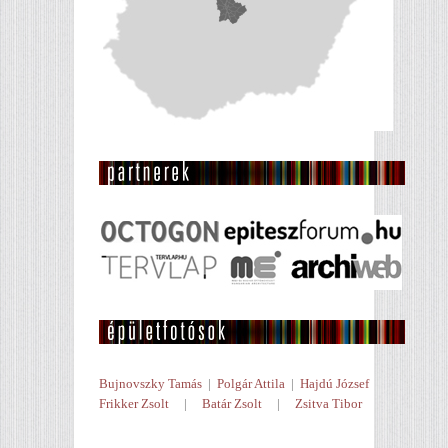
Bujnovszky Tamás
|
Polgár Attila
|
Hajdú József
Frikker Zsolt
|
Batár Zsolt
|
Zsitva Tibor