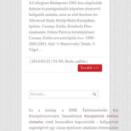
A Collegium Budapestet 1991-ben alapították
doktori és posztgraduális képzésen résztvevő
hallgatók számára, mint az első Institute for
Advanced Study Közép-Kelet-Európában.
építész: Csomay Zsófia, Reimholz Péter
munkatárs: Fekete Patrícia belsőépítészet:
Csomay Zsófia tervezés/építés éve: 1999-
2001/2001. fotó: © Bujnovszky Tamás, ©
Végel…
|
2014-05-25
|
'01-'05
,
Buda
,
szállás
|
Tovább >>>
Ez a honlap a BME Építészmérnöki Kar
Középülettervezési Tanszékének
Középületek kritikai
elemzése
című kurzusához kapcsolódik - hallgatóink
segítségével egy olyan építészeti adatbázis létrehozásán