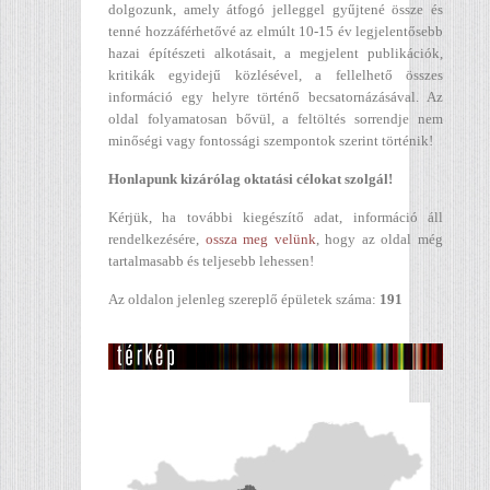
dolgozunk, amely átfogó jelleggel gyűjtené össze és
tenné hozzáférhetővé az elmúlt 10-15 év legjelentősebb
hazai építészeti alkotásait, a megjelent publikációk,
kritikák egyidejű közlésével, a fellelhető összes
információ egy helyre történő becsatornázásával. Az
oldal folyamatosan bővül, a feltöltés sorrendje nem
minőségi vagy fontossági szempontok szerint történik!
Honlapunk kizárólag oktatási célokat szolgál!
Kérjük, ha további kiegészítő adat, információ áll
rendelkezésére,
ossza meg velünk
, hogy az oldal még
tartalmasabb és teljesebb lehessen!
Az oldalon jelenleg szereplő épületek száma:
191