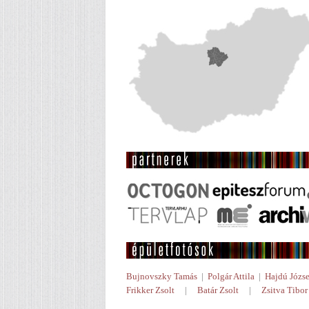
Bujnovszky Tamás
|
Polgár Attila
|
Hajdú Józse
Frikker Zsolt
|
Batár Zsolt
|
Zsitva Tibor