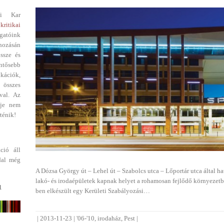
i Kar
kritikai
gatóink
ehozásán
ssze és
entősebb
ikációk,
 összes
val. Az
dje nem
ténik!
ció áll
dal még
A Dózsa György út – Lehel út – Szabolcs utca – Lőportár utca által hat
lakó- és irodaépületek kapnak helyet a rohamosan fejlődő környezet
1
ben elkészült egy Kerületi Szabályozási…
|
2013-11-23
|
'06-'10
,
irodaház
,
Pest
|