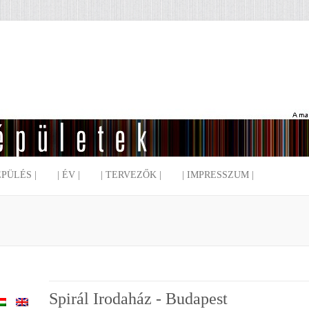
EPÜLÉS |
| ÉV |
| TERVEZŐK |
| IMPRESSZUM |
Spirál Irodaház - Budapest