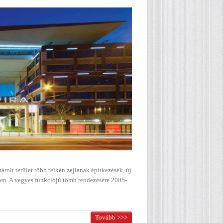
árolt terület több telkén zajlanak építkezések, új
ben. A vegyes funkciójú tömb rendezésére 2005-
Tovább >>>