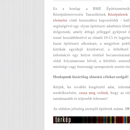
Ez a honlap a BME Építészmérnök
Középülettervezési Tanszékének
Középületek 
elemzése
című kurzusához kapcsolódik - hall
segítségével egy olyan építészeti adatbázis létr
dolgozunk, amely átfogó jelleggel gyűjtené ö
tenné hozzáférhetővé az elmúlt 10-15 év legjel
hazai építészeti alkotásait, a megjelent publ
kritikák egyidejű közlésével, a fellelhető
információ egy helyre történő becsatornázásá
oldal folyamatosan bővül, a feltöltés sorren
minőségi vagy fontossági szempontok szerint tör
Honlapunk kizárólag oktatási célokat szolgál!
Kérjük, ha további kiegészítő adat, informá
rendelkezésére,
ossza meg velünk
, hogy az ol
tartalmasabb és teljesebb lehessen!
Az oldalon jelenleg szereplő épületek száma:
19