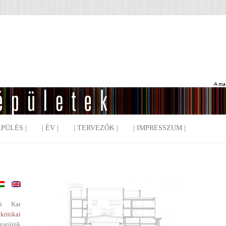
EPÜLÉS |
| ÉV |
| TERVEZŐK |
| IMPRESSZUM |
i Kar
kritikai
gatóink