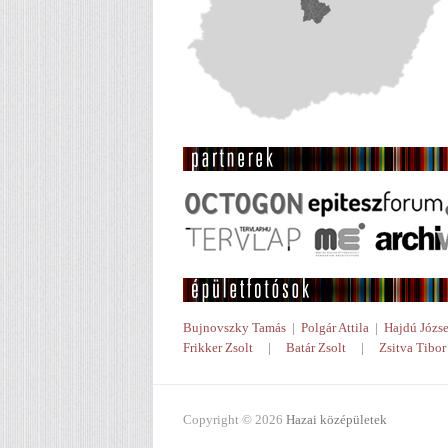
Bujnovszky Tamás
|
Polgár Attila
|
Hajdú Józse
Frikker Zsolt
|
Batár Zsolt
|
Zsitva Tibor
Copyright © 2026
Hazai középületek