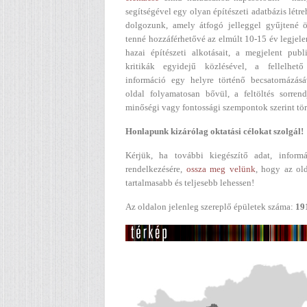
segítségével egy olyan építészeti adatbázis létr
dolgozunk, amely átfogó jelleggel gyűjtené ö
tenné hozzáférhetővé az elmúlt 10-15 év legjel
hazai építészeti alkotásait, a megjelent publ
kritikák egyidejű közlésével, a fellelhető
információ egy helyre történő becsatornázásá
oldal folyamatosan bővül, a feltöltés sorren
minőségi vagy fontossági szempontok szerint tör
Honlapunk kizárólag oktatási célokat szolgál!
Kérjük, ha további kiegészítő adat, informá
rendelkezésére,
ossza meg velünk
, hogy az ol
tartalmasabb és teljesebb lehessen!
Az oldalon jelenleg szereplő épületek száma:
19