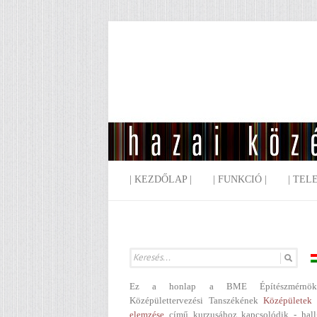
| KEZDŐLAP |
| FUNKCIÓ |
| TEL
Ez a honlap a BME Építészmérnök
Középülettervezési Tanszékének
Középületek 
elemzése
című kurzusához kapcsolódik - hall