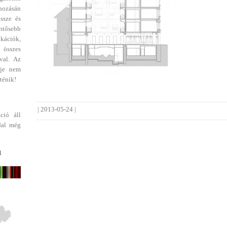
ehozásán
ssze és
entősebb
ikációk,
 összes
val. Az
dje nem
ténik!
|
2013-05-24
|
ció áll
dal még
1