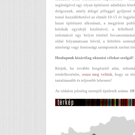
segítségével egy olyan építészeti adatbázis létr
dolgozunk, amely átfogó jelleggel gyűjtené ö
tenné hozzáférhetővé az elmúlt 10-15 év legjel
hazai építészeti alkotásait, a megjelent publ
kritikák egyidejű közlésével, a fellelhető
információ egy helyre történő becsatornázásá
oldal folyamatosan bővül, a feltöltés sorren
minőségi vagy fontossági szempontok szerint tör
Honlapunk kizárólag oktatási célokat szolgál!
Kérjük, ha további kiegészítő adat, informá
rendelkezésére,
ossza meg velünk
, hogy az ol
tartalmasabb és teljesebb lehessen!
Az oldalon jelenleg szereplő épületek száma:
19