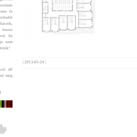
ehozásán
ssze és
entősebb
ikációk,
 összes
val. Az
dje nem
ténik!
|
2013-05-24
|
ció áll
dal még
1