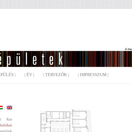
EPÜLÉS |
| ÉV |
| TERVEZŐK |
| IMPRESSZUM |
i Kar
kritikai
gatóink