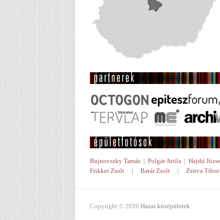
Bujnovszky Tamás
|
Polgár Attila
|
Hajdú Józse
Frikker Zsolt
|
Batár Zsolt
|
Zsitva Tibor
Copyright © 2026
Hazai középületek