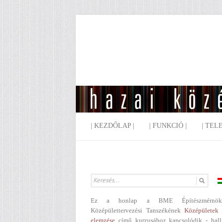
| KEZDŐLAP |
| FUNKCIÓ |
| TEL
Ez a honlap a BME Építészmérnök
Középülettervezési Tanszékének
Középületek 
elemzése
című kurzusához kapcsolódik - hall