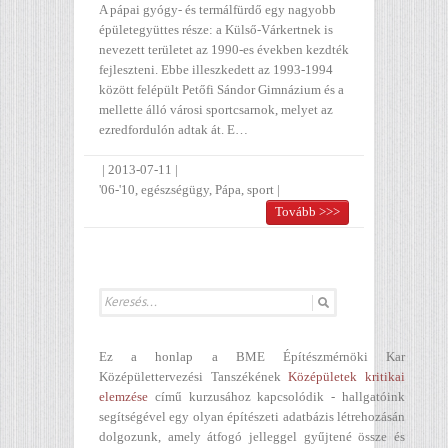
A pápai gyógy- és termálfürdő egy nagyobb
épületegyüttes része: a Külső-Várkertnek is
nevezett területet az 1990-es években kezdték
fejleszteni. Ebbe illeszkedett az 1993-1994
között felépült Petőfi Sándor Gimnázium és a
mellette álló városi sportcsarnok, melyet az
ezredfordulón adtak át. E…
|
2013-07-11
|
'06-'10
,
egészségügy
,
Pápa
,
sport
|
Tovább >>>
Ez a honlap a BME Építészmérnöki Kar
Középülettervezési Tanszékének
Középületek kritikai
elemzése
című kurzusához kapcsolódik - hallgatóink
segítségével egy olyan építészeti adatbázis létrehozásán
dolgozunk, amely átfogó jelleggel gyűjtené össze és