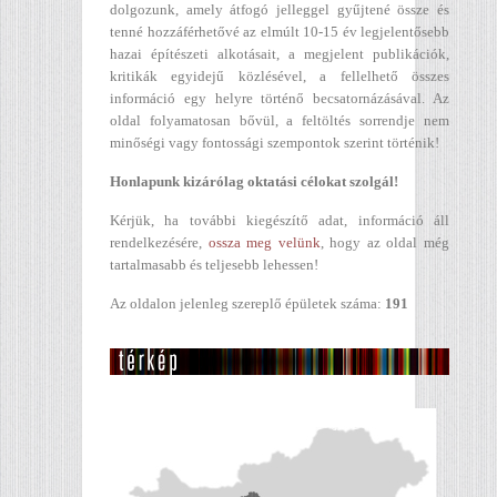
dolgozunk, amely átfogó jelleggel gyűjtené össze és
tenné hozzáférhetővé az elmúlt 10-15 év legjelentősebb
hazai építészeti alkotásait, a megjelent publikációk,
kritikák egyidejű közlésével, a fellelhető összes
információ egy helyre történő becsatornázásával. Az
oldal folyamatosan bővül, a feltöltés sorrendje nem
minőségi vagy fontossági szempontok szerint történik!
Honlapunk kizárólag oktatási célokat szolgál!
Kérjük, ha további kiegészítő adat, információ áll
rendelkezésére,
ossza meg velünk
, hogy az oldal még
tartalmasabb és teljesebb lehessen!
Az oldalon jelenleg szereplő épületek száma:
191