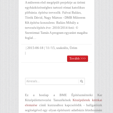
A műterem első megépült projektje az ürömi
egyházközösséghez tartozó római katolikus
plébánia. építész tervezők: Falvai Balázs,
Török Dávid, Nagy Márton - DMB Műterem
Kft.építész konzulens: Balázs Mihály a
tervezés/építés éve: 2010/2014 fotó: ©
Szentirmai Tamás A program egyaránt magába
foglal…
|
2015-06-18
|
'11-'15
,
szakrális
,
Üröm
|
Tovább >>>
Ez a honlap a BME Építészmérnöki Kar
Középülettervezési Tanszékének
Középületek kritikai
elemzése
című kurzusához kapcsolódik - hallgatóink
segítségével egy olyan építészeti adatbázis létrehozásán