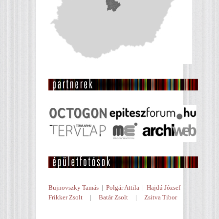
Bujnovszky Tamás
|
Polgár Attila
|
Hajdú József
Frikker Zsolt
|
Batár Zsolt
|
Zsitva Tibor