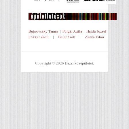
Bujnovszky Tamás
|
Polgár Attila
|
Hajdú József
Frikker Zsolt
|
Batár Zsolt
|
Zsitva Tibor
Copyright © 2026
Hazai középületek