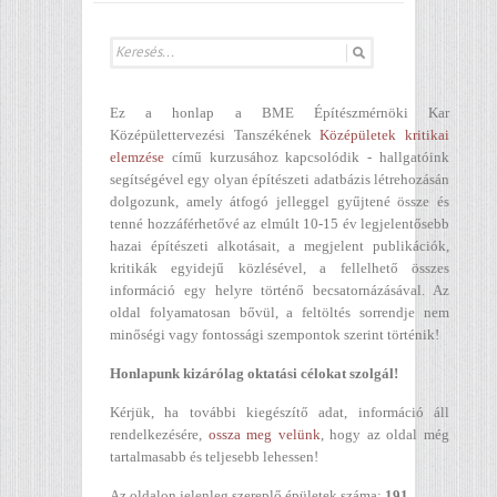
Ez a honlap a BME Építészmérnöki Kar
Középülettervezési Tanszékének
Középületek kritikai
elemzése
című kurzusához kapcsolódik - hallgatóink
segítségével egy olyan építészeti adatbázis létrehozásán
dolgozunk, amely átfogó jelleggel gyűjtené össze és
tenné hozzáférhetővé az elmúlt 10-15 év legjelentősebb
hazai építészeti alkotásait, a megjelent publikációk,
kritikák egyidejű közlésével, a fellelhető összes
információ egy helyre történő becsatornázásával. Az
oldal folyamatosan bővül, a feltöltés sorrendje nem
minőségi vagy fontossági szempontok szerint történik!
Honlapunk kizárólag oktatási célokat szolgál!
Kérjük, ha további kiegészítő adat, információ áll
rendelkezésére,
ossza meg velünk
, hogy az oldal még
tartalmasabb és teljesebb lehessen!
Az oldalon jelenleg szereplő épületek száma:
191