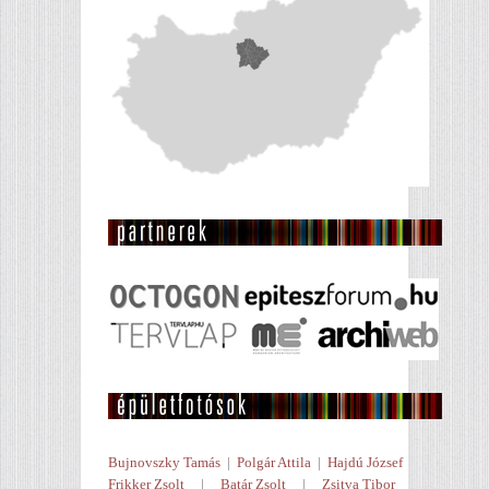
Bujnovszky Tamás
|
Polgár Attila
|
Hajdú József
Frikker Zsolt
|
Batár Zsolt
|
Zsitva Tibor