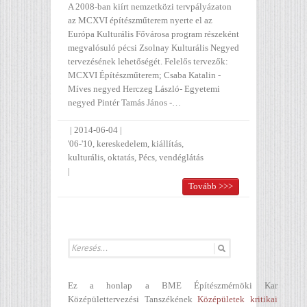
A 2008-ban kiírt nemzetközi tervpályázaton
az MCXVI építészműterem nyerte el az
Európa Kulturális Fővárosa program részeként
megvalósuló pécsi Zsolnay Kulturális Negyed
tervezésének lehetőségét. Felelős tervezők:
MCXVI Építészműterem; Csaba Katalin -
Míves negyed Herczeg László- Egyetemi
negyed Pintér Tamás János -…
|
2014-06-04
|
'06-'10
,
kereskedelem
,
kiállítás
,
kulturális
,
oktatás
,
Pécs
,
vendéglátás
|
Tovább >>>
Ez a honlap a BME Építészmérnöki Kar
Középülettervezési Tanszékének
Középületek kritikai