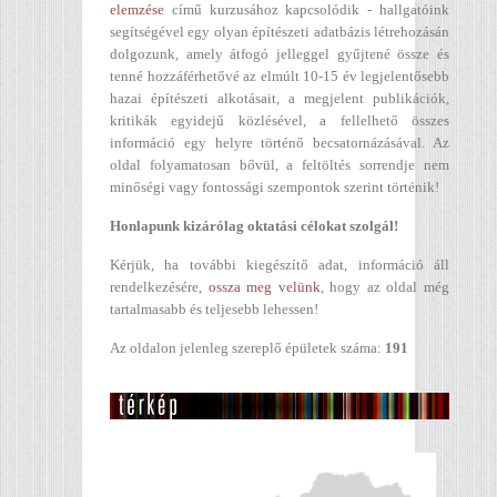
elemzése
című kurzusához kapcsolódik - hallgatóink
segítségével egy olyan építészeti adatbázis létrehozásán
dolgozunk, amely átfogó jelleggel gyűjtené össze és
tenné hozzáférhetővé az elmúlt 10-15 év legjelentősebb
hazai építészeti alkotásait, a megjelent publikációk,
kritikák egyidejű közlésével, a fellelhető összes
információ egy helyre történő becsatornázásával. Az
oldal folyamatosan bővül, a feltöltés sorrendje nem
minőségi vagy fontossági szempontok szerint történik!
Honlapunk kizárólag oktatási célokat szolgál!
Kérjük, ha további kiegészítő adat, információ áll
rendelkezésére,
ossza meg velünk
, hogy az oldal még
tartalmasabb és teljesebb lehessen!
Az oldalon jelenleg szereplő épületek száma:
191