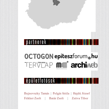
Bujnovszky Tamás
|
Polgár Attila
|
Hajdú József
Frikker Zsolt
|
Batár Zsolt
|
Zsitva Tibor