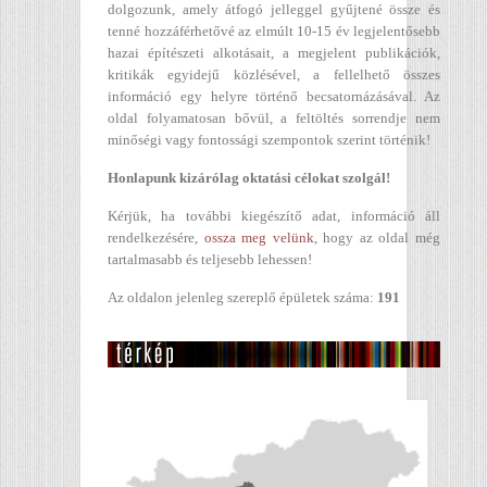
dolgozunk, amely átfogó jelleggel gyűjtené össze és
tenné hozzáférhetővé az elmúlt 10-15 év legjelentősebb
hazai építészeti alkotásait, a megjelent publikációk,
kritikák egyidejű közlésével, a fellelhető összes
információ egy helyre történő becsatornázásával. Az
oldal folyamatosan bővül, a feltöltés sorrendje nem
minőségi vagy fontossági szempontok szerint történik!
Honlapunk kizárólag oktatási célokat szolgál!
Kérjük, ha további kiegészítő adat, információ áll
rendelkezésére,
ossza meg velünk
, hogy az oldal még
tartalmasabb és teljesebb lehessen!
Az oldalon jelenleg szereplő épületek száma:
191