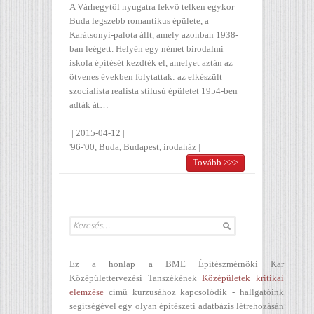
A Várhegytől nyugatra fekvő telken egykor
Buda legszebb romantikus épülete, a
Karátsonyi-palota állt, amely azonban 1938-
ban leégett. Helyén egy német birodalmi
iskola építését kezdték el, amelyet aztán az
ötvenes években folytattak: az elkészült
szocialista realista stílusú épületet 1954-ben
adták át…
|
2015-04-12
|
'96-'00
,
Buda
,
Budapest
,
irodaház
|
Tovább >>>
Ez a honlap a BME Építészmérnöki Kar
Középülettervezési Tanszékének
Középületek kritikai
elemzése
című kurzusához kapcsolódik - hallgatóink
segítségével egy olyan építészeti adatbázis létrehozásán