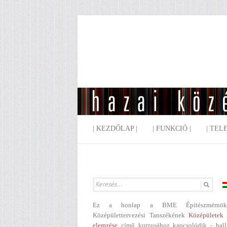
| KEZDŐLAP |
| FUNKCIÓ |
| TEL
Ez a honlap a BME Építészmérnök
Középülettervezési Tanszékének
Középületek 
elemzése
című kurzusához kapcsolódik - hall