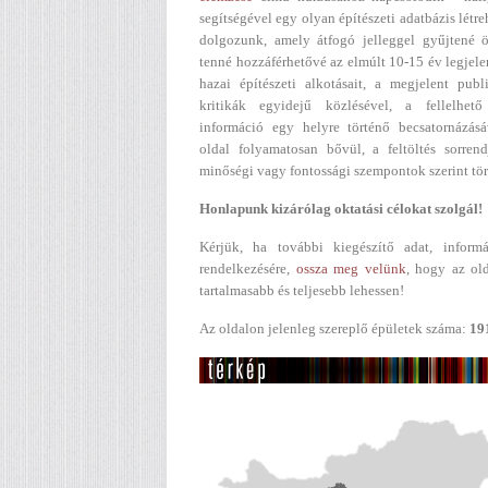
segítségével egy olyan építészeti adatbázis létr
dolgozunk, amely átfogó jelleggel gyűjtené ö
tenné hozzáférhetővé az elmúlt 10-15 év legjel
hazai építészeti alkotásait, a megjelent publ
kritikák egyidejű közlésével, a fellelhető
információ egy helyre történő becsatornázásá
oldal folyamatosan bővül, a feltöltés sorren
minőségi vagy fontossági szempontok szerint tör
Honlapunk kizárólag oktatási célokat szolgál!
Kérjük, ha további kiegészítő adat, informá
rendelkezésére,
ossza meg velünk
, hogy az ol
tartalmasabb és teljesebb lehessen!
Az oldalon jelenleg szereplő épületek száma:
19