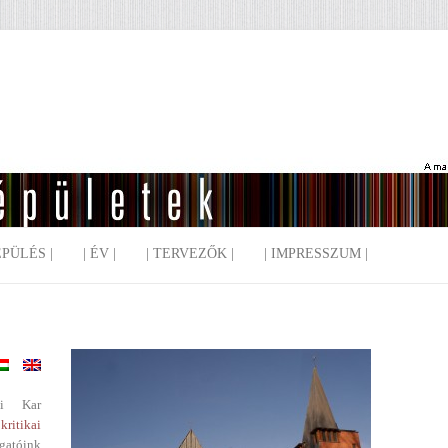
EPÜLÉS |
| ÉV |
| TERVEZŐK |
| IMPRESSZUM |
i Kar
kritikai
gatóink