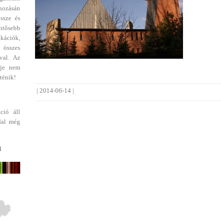
ehozásán
ssze és
entősebb
ikációk,
 összes
val. Az
dje nem
ténik!
|
2014-06-14
|
ció áll
dal még
1