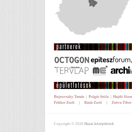
Bujnovszky Tamás
|
Polgár Attila
|
Hajdú Józse
Frikker Zsolt
|
Batár Zsolt
|
Zsitva Tibor
Copyright © 2026
Hazai középületek