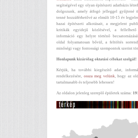
segítségével egy olyan építészeti adatbázis létr
dolgozunk, amely átfogó jelleggel gyűjtené ö
tenné hozzáférhetővé az elmúlt 10-15 év legjel
hazai építészeti alkotásait, a megjelent publ
kritikák egyidejű közlésével, a fellelhető
információ egy helyre történő becsatornázásá
oldal folyamatosan bővül, a feltöltés sorren
minőségi vagy fontossági szempontok szerint tör
Honlapunk kizárólag oktatási célokat szolgál!
Kérjük, ha további kiegészítő adat, informá
rendelkezésére,
ossza meg velünk
, hogy az ol
tartalmasabb és teljesebb lehessen!
Az oldalon jelenleg szereplő épületek száma:
19