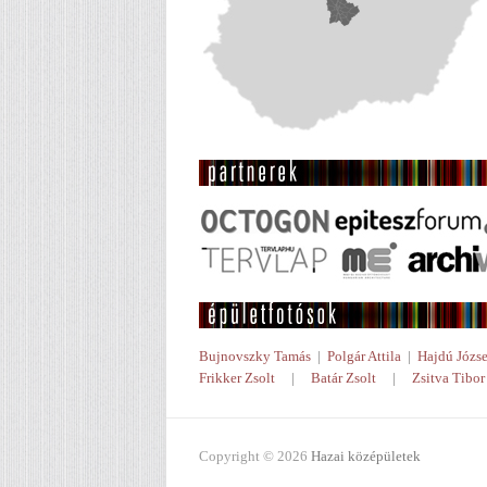
Bujnovszky Tamás
|
Polgár Attila
|
Hajdú Józse
Frikker Zsolt
|
Batár Zsolt
|
Zsitva Tibor
Copyright © 2026
Hazai középületek