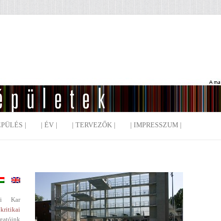
EPÜLÉS |
| ÉV |
| TERVEZŐK |
| IMPRESSZUM |
i Kar
kritikai
gatóink