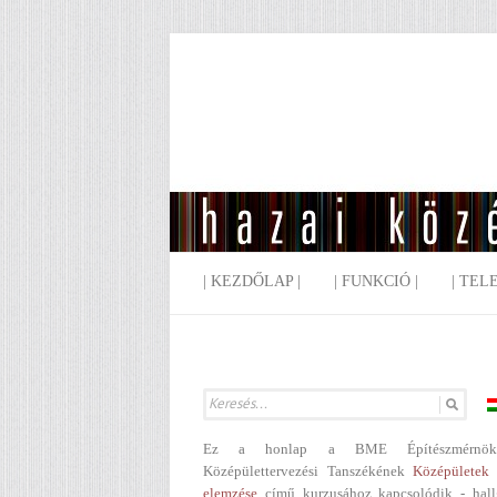
| KEZDŐLAP |
| FUNKCIÓ |
| TEL
Ez a honlap a BME Építészmérnök
Középülettervezési Tanszékének
Középületek 
elemzése
című kurzusához kapcsolódik - hall