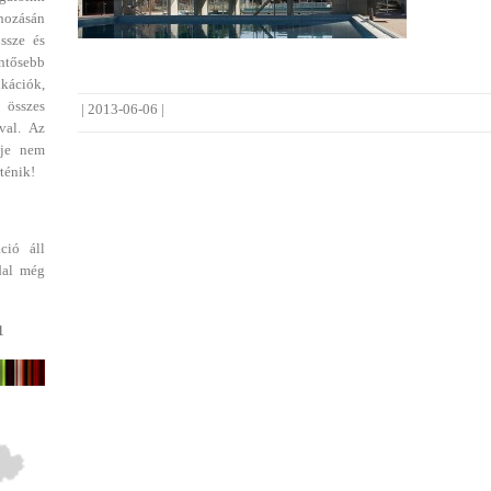
ehozásán
ssze és
entősebb
ikációk,
 összes
|
2013-06-06
|
val. Az
dje nem
ténik!
ció áll
dal még
1