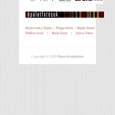
Bujnovszky Tamás
|
Polgár Attila
|
Hajdú József
Frikker Zsolt
|
Batár Zsolt
|
Zsitva Tibor
Copyright © 2026
Hazai középületek