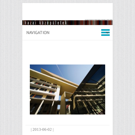
|
2013-06-02
|