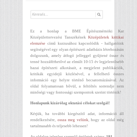
Ez a honlap a BME Építészmérnöki Kar
Középülettervezési Tanszékének
Középületek kritikai
elemzése
című kurzusához kapcsolódik - hallgatóink
segítségével egy olyan építészeti adatbázis létrehozásán
dolgozunk, amely átfogó jelleggel gyűjtené össze és
tenné hozzáférhetővé az elmúlt 10-15 év legjelentősebb
hazai építészeti alkotásait, a megjelent publikációk,
kritikák egyidejű közlésével, a fellelhető összes
információ egy helyre történő becsatornázásával. Az
oldal folyamatosan bővül, a feltöltés sorrendje nem
minőségi vagy fontossági szempontok szerint történik!
Honlapunk kizárólag oktatási célokat szolgál!
Kérjük, ha további kiegészítő adat, információ áll
rendelkezésére,
ossza meg velünk
, hogy az oldal még
tartalmasabb és teljesebb lehessen!
Az oldalon jelenleg szereplő épületek száma:
191