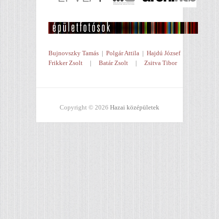
Bujnovszky Tamás
|
Polgár Attila
|
Hajdú József
Frikker Zsolt
|
Batár Zsolt
|
Zsitva Tibor
Copyright © 2026
Hazai középületek