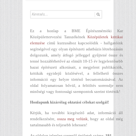
Ez a honlap a BME Építészmérnöki Kar
Középülettervezési Tanszékének
Középületek kritikai
elemzése
című kurzusához kapcsolódik - hallgatóink
segítségével egy olyan építészeti adatbázis létrehozásán
dolgozunk, amely átfogó jelleggel gyűjtené össze és
tenné hozzáférhetővé az elmúlt 10-15 év legjelentősebb
hazai építészeti alkotásait, a megjelent publikációk,
kritikák egyidejű közlésével, a fellelhető összes
információ egy helyre történő becsatornázásával. Az
oldal folyamatosan bővül, a feltöltés sorrendje nem
minőségi vagy fontossági szempontok szerint történik!
Honlapunk kizárólag oktatási célokat szolgál!
Kérjük, ha további kiegészítő adat, információ áll
rendelkezésére,
ossza meg velünk
, hogy az oldal még
tartalmasabb és teljesebb lehessen!
Az oldalon jelenleg szereplő épületek száma:
191