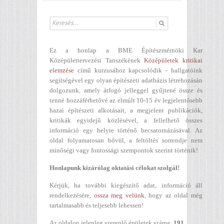
Ez a honlap a BME Építészmérnöki Kar
Középülettervezési Tanszékének
Középületek kritikai
elemzése
című kurzusához kapcsolódik - hallgatóink
segítségével egy olyan építészeti adatbázis létrehozásán
dolgozunk, amely átfogó jelleggel gyűjtené össze és
tenné hozzáférhetővé az elmúlt 10-15 év legjelentősebb
hazai építészeti alkotásait, a megjelent publikációk,
kritikák egyidejű közlésével, a fellelhető összes
információ egy helyre történő becsatornázásával. Az
oldal folyamatosan bővül, a feltöltés sorrendje nem
minőségi vagy fontossági szempontok szerint történik!
Honlapunk kizárólag oktatási célokat szolgál!
Kérjük, ha további kiegészítő adat, információ áll
rendelkezésére,
ossza meg velünk
, hogy az oldal még
tartalmasabb és teljesebb lehessen!
Az oldalon jelenleg szereplő épületek száma:
191