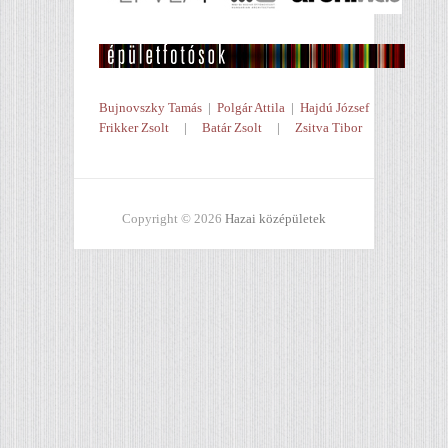
Bujnovszky Tamás
|
Polgár Attila
|
Hajdú József
Frikker Zsolt
|
Batár Zsolt
|
Zsitva Tibor
Copyright © 2026
Hazai középületek