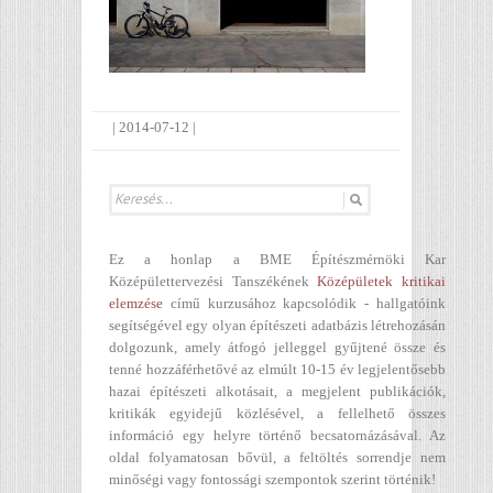
|
2014-07-12
|
Ez a honlap a BME Építészmérnöki Kar
Középülettervezési Tanszékének
Középületek kritikai
elemzése
című kurzusához kapcsolódik - hallgatóink
segítségével egy olyan építészeti adatbázis létrehozásán
dolgozunk, amely átfogó jelleggel gyűjtené össze és
tenné hozzáférhetővé az elmúlt 10-15 év legjelentősebb
hazai építészeti alkotásait, a megjelent publikációk,
kritikák egyidejű közlésével, a fellelhető összes
információ egy helyre történő becsatornázásával. Az
oldal folyamatosan bővül, a feltöltés sorrendje nem
minőségi vagy fontossági szempontok szerint történik!