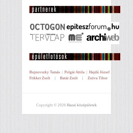
Bujnovszky Tamás
|
Polgár Attila
|
Hajdú József
Frikker Zsolt
|
Batár Zsolt
|
Zsitva Tibor
Copyright © 2026
Hazai középületek