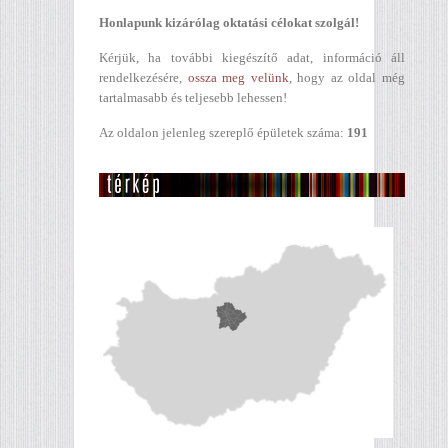
Honlapunk kizárólag oktatási célokat szolgál!
Kérjük, ha további kiegészítő adat, információ áll
rendelkezésére,
ossza meg velünk
, hogy az oldal még
tartalmasabb és teljesebb lehessen!
Az oldalon jelenleg szereplő épületek száma:
191