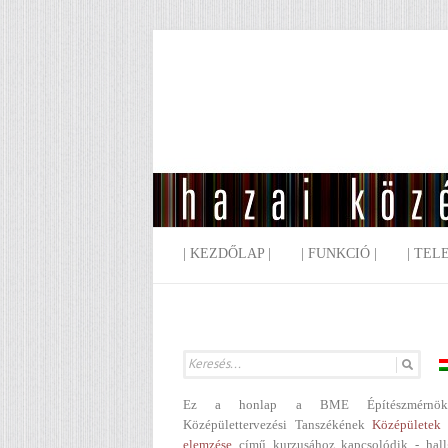
| KEZDŐLAP |
| FUNKCIÓ |
| TEL
Ez a honlap a BME Építészmérnök
Középülettervezési Tanszékének
Középületek 
elemzése
című kurzusához kapcsolódik - hall