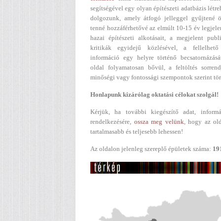
segítségével egy olyan építészeti adatbázis létr
dolgozunk, amely átfogó jelleggel gyűjtené ö
tenné hozzáférhetővé az elmúlt 10-15 év legjel
hazai építészeti alkotásait, a megjelent publ
kritikák egyidejű közlésével, a fellelhető
információ egy helyre történő becsatornázásá
oldal folyamatosan bővül, a feltöltés sorren
minőségi vagy fontossági szempontok szerint tör
Honlapunk kizárólag oktatási célokat szolgál!
Kérjük, ha további kiegészítő adat, informá
rendelkezésére,
ossza meg velünk
, hogy az ol
tartalmasabb és teljesebb lehessen!
Az oldalon jelenleg szereplő épületek száma:
19