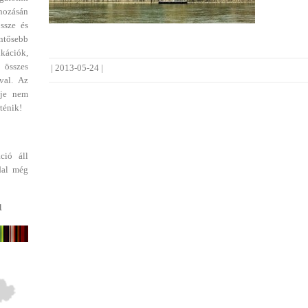
ehozásán
ssze és
entősebb
ikációk,
 összes
|
2013-05-24
|
val. Az
dje nem
ténik!
ció áll
dal még
1