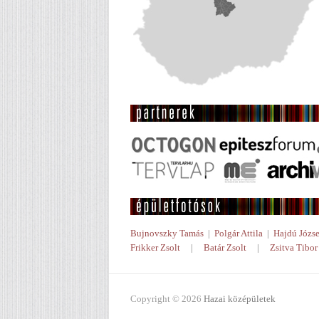
Bujnovszky Tamás
|
Polgár Attila
|
Hajdú Józse
Frikker Zsolt
|
Batár Zsolt
|
Zsitva Tibor
Copyright © 2026
Hazai középületek