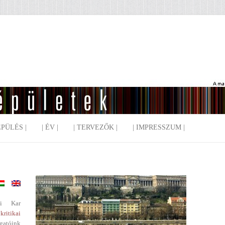
EPÜLÉS |
| ÉV |
| TERVEZŐK |
| IMPRESSZUM |
i Kar
kritikai
gatóink