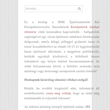
Ez a honlap a BME Építészmérnöki Kar
Középülettervezési Tanszékének
Középületek kritikai
elemzése
című kurzusához kapcsolódik - hallgatóink
segítségével egy olyan építészeti adatbázis létrehozásán
dolgozunk, amely átfogó jelleggel gyűjtené össze és
tenné hozzáférhetővé az elmúlt 10-15 év legjelentősebb
hazai építészeti alkotásait, a megjelent publikációk,
kritikák egyidejű közlésével, a fellelhető összes
információ egy helyre történő becsatornázásával. Az
oldal folyamatosan bővül, a feltöltés sorrendje nem
minőségi vagy fontossági szempontok szerint történik!
Honlapunk kizárólag oktatási célokat szolgál!
Kérjük, ha további kiegészítő adat, információ áll
rendelkezésére,
ossza meg velünk
, hogy az oldal még
tartalmasabb és teljesebb lehessen!
Az oldalon jelenleg szereplő épületek száma:
191