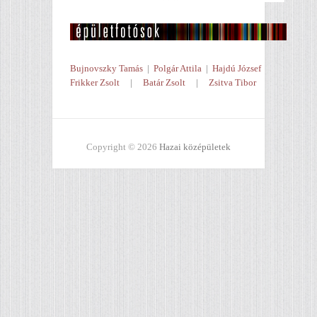
Bujnovszky Tamás
|
Polgár Attila
|
Hajdú József
Frikker Zsolt
|
Batár Zsolt
|
Zsitva Tibor
Copyright © 2026
Hazai középületek