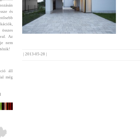
ehozásán
ssze és
entősebb
ikációk,
 összes
val. Az
dje nem
ténik!
|
2013-05-28
|
ció áll
dal még
1