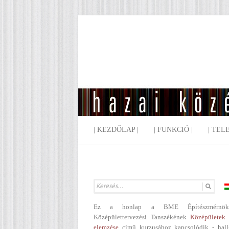
| KEZDŐLAP |
| FUNKCIÓ |
| TEL
Ez a honlap a BME Építészmérnök
Középülettervezési Tanszékének
Középületek 
elemzése
című kurzusához kapcsolódik - hall