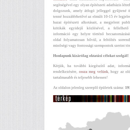
segítségével egy olyan építészeti adatbázis létr
dolgozunk, amely átfogó jelleggel gyűjtené ö
tenné hozzáférhetővé az elmúlt 10-15 év legjel
hazai építészeti alkotásait, a megjelent publ
kritikák egyidejű közlésével, a fellelhető
információ egy helyre történő becsatornázásá
oldal folyamatosan bővül, a feltöltés sorren
minőségi vagy fontossági szempontok szerint tör
Honlapunk kizárólag oktatási célokat szolgál!
Kérjük, ha további kiegészítő adat, informá
rendelkezésére,
ossza meg velünk
, hogy az ol
tartalmasabb és teljesebb lehessen!
Az oldalon jelenleg szereplő épületek száma:
19