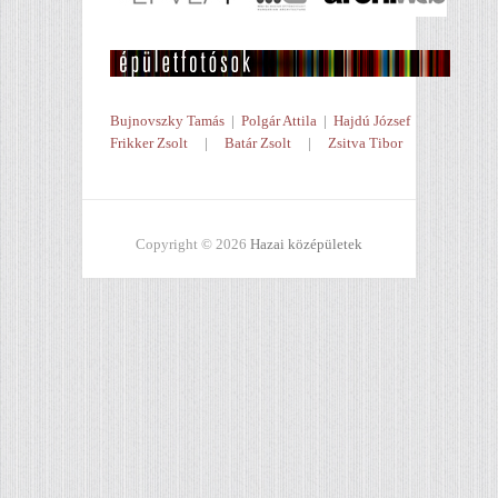
Bujnovszky Tamás
|
Polgár Attila
|
Hajdú József
Frikker Zsolt
|
Batár Zsolt
|
Zsitva Tibor
Copyright © 2026
Hazai középületek