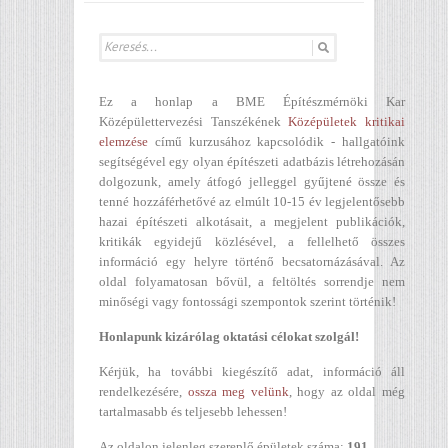
Ez a honlap a BME Építészmérnöki Kar
Középülettervezési Tanszékének
Középületek kritikai
elemzése
című kurzusához kapcsolódik - hallgatóink
segítségével egy olyan építészeti adatbázis létrehozásán
dolgozunk, amely átfogó jelleggel gyűjtené össze és
tenné hozzáférhetővé az elmúlt 10-15 év legjelentősebb
hazai építészeti alkotásait, a megjelent publikációk,
kritikák egyidejű közlésével, a fellelhető összes
információ egy helyre történő becsatornázásával. Az
oldal folyamatosan bővül, a feltöltés sorrendje nem
minőségi vagy fontossági szempontok szerint történik!
Honlapunk kizárólag oktatási célokat szolgál!
Kérjük, ha további kiegészítő adat, információ áll
rendelkezésére,
ossza meg velünk
, hogy az oldal még
tartalmasabb és teljesebb lehessen!
Az oldalon jelenleg szereplő épületek száma:
191