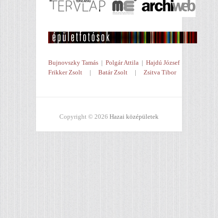
Bujnovszky Tamás
|
Polgár Attila
|
Hajdú József
Frikker Zsolt
|
Batár Zsolt
|
Zsitva Tibor
Copyright © 2026
Hazai középületek