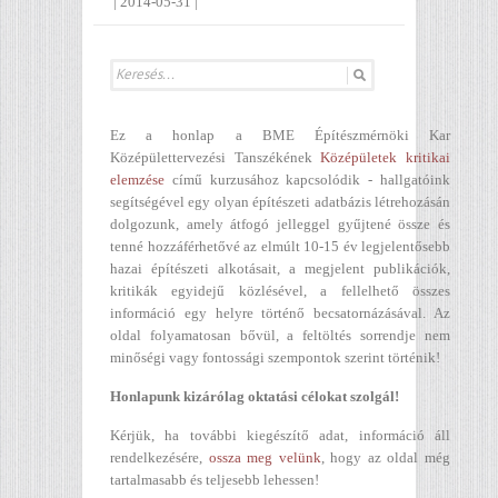
|
2014-05-31
|
Ez a honlap a BME Építészmérnöki Kar
Középülettervezési Tanszékének
Középületek kritikai
elemzése
című kurzusához kapcsolódik - hallgatóink
segítségével egy olyan építészeti adatbázis létrehozásán
dolgozunk, amely átfogó jelleggel gyűjtené össze és
tenné hozzáférhetővé az elmúlt 10-15 év legjelentősebb
hazai építészeti alkotásait, a megjelent publikációk,
kritikák egyidejű közlésével, a fellelhető összes
információ egy helyre történő becsatornázásával. Az
oldal folyamatosan bővül, a feltöltés sorrendje nem
minőségi vagy fontossági szempontok szerint történik!
Honlapunk kizárólag oktatási célokat szolgál!
Kérjük, ha további kiegészítő adat, információ áll
rendelkezésére,
ossza meg velünk
, hogy az oldal még
tartalmasabb és teljesebb lehessen!