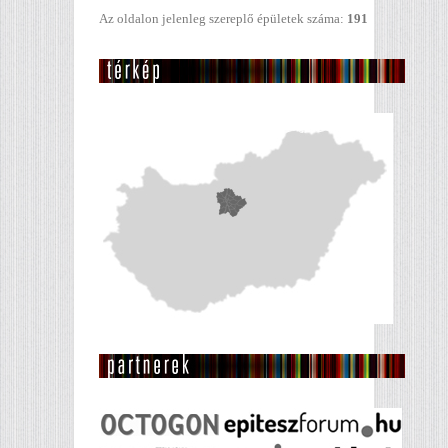
Az oldalon jelenleg szereplő épületek száma:
191