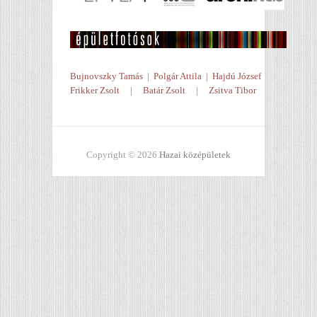
Bujnovszky Tamás
|
Polgár Attila
|
Hajdú József
Frikker Zsolt
|
Batár Zsolt
|
Zsitva Tibor
Copyright © 2026
Hazai középületek