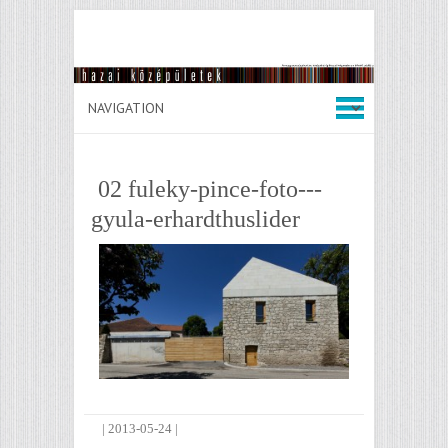
02 fuleky-pince-foto---
gyula-erhardthuslider
|
2013-05-24
|