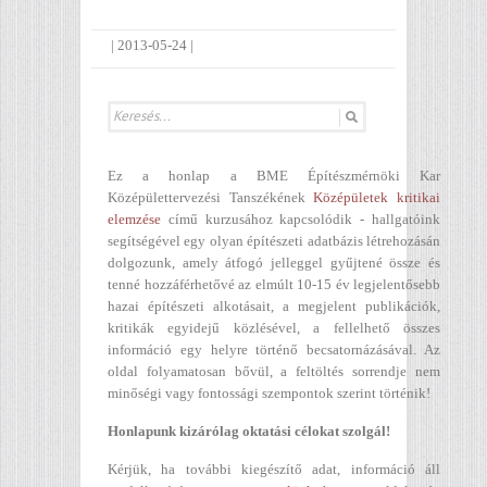
|
2013-05-24
|
Ez a honlap a BME Építészmérnöki Kar
Középülettervezési Tanszékének
Középületek kritikai
elemzése
című kurzusához kapcsolódik - hallgatóink
segítségével egy olyan építészeti adatbázis létrehozásán
dolgozunk, amely átfogó jelleggel gyűjtené össze és
tenné hozzáférhetővé az elmúlt 10-15 év legjelentősebb
hazai építészeti alkotásait, a megjelent publikációk,
kritikák egyidejű közlésével, a fellelhető összes
információ egy helyre történő becsatornázásával. Az
oldal folyamatosan bővül, a feltöltés sorrendje nem
minőségi vagy fontossági szempontok szerint történik!
Honlapunk kizárólag oktatási célokat szolgál!
Kérjük, ha további kiegészítő adat, információ áll