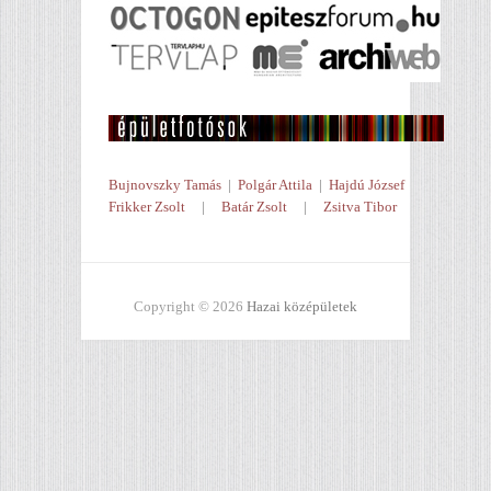
Bujnovszky Tamás
|
Polgár Attila
|
Hajdú József
Frikker Zsolt
|
Batár Zsolt
|
Zsitva Tibor
Copyright © 2026
Hazai középületek