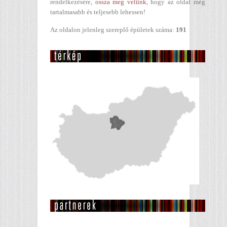
rendelkezésére,
ossza meg velünk
, hogy az oldal még
tartalmasabb és teljesebb lehessen!
Az oldalon jelenleg szereplő épületek száma:
191