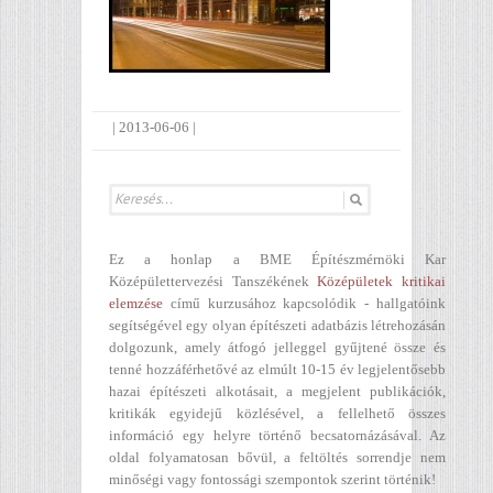
|
2013-06-06
|
Ez a honlap a BME Építészmérnöki Kar
Középülettervezési Tanszékének
Középületek kritikai
elemzése
című kurzusához kapcsolódik - hallgatóink
segítségével egy olyan építészeti adatbázis létrehozásán
dolgozunk, amely átfogó jelleggel gyűjtené össze és
tenné hozzáférhetővé az elmúlt 10-15 év legjelentősebb
hazai építészeti alkotásait, a megjelent publikációk,
kritikák egyidejű közlésével, a fellelhető összes
információ egy helyre történő becsatornázásával. Az
oldal folyamatosan bővül, a feltöltés sorrendje nem
minőségi vagy fontossági szempontok szerint történik!