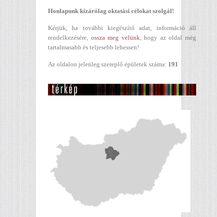
Honlapunk kizárólag oktatási célokat szolgál!
Kérjük, ha további kiegészítő adat, információ áll
rendelkezésére,
ossza meg velünk
, hogy az oldal még
tartalmasabb és teljesebb lehessen!
Az oldalon jelenleg szereplő épületek száma:
191