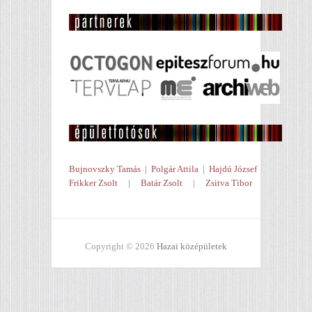
Bujnovszky Tamás
|
Polgár Attila
|
Hajdú József
Frikker Zsolt
|
Batár Zsolt
|
Zsitva Tibor
Copyright © 2026
Hazai középületek