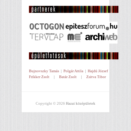
Bujnovszky Tamás
|
Polgár Attila
|
Hajdú József
Frikker Zsolt
|
Batár Zsolt
|
Zsitva Tibor
Copyright © 2026
Hazai középületek