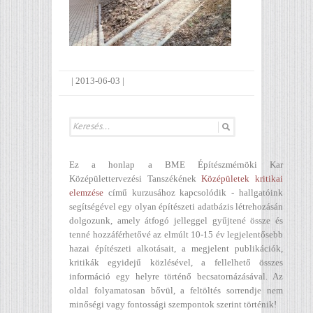
|
2013-06-03
|
Ez a honlap a BME Építészmérnöki Kar
Középülettervezési Tanszékének
Középületek kritikai
elemzése
című kurzusához kapcsolódik - hallgatóink
segítségével egy olyan építészeti adatbázis létrehozásán
dolgozunk, amely átfogó jelleggel gyűjtené össze és
tenné hozzáférhetővé az elmúlt 10-15 év legjelentősebb
hazai építészeti alkotásait, a megjelent publikációk,
kritikák egyidejű közlésével, a fellelhető összes
információ egy helyre történő becsatornázásával. Az
oldal folyamatosan bővül, a feltöltés sorrendje nem
minőségi vagy fontossági szempontok szerint történik!