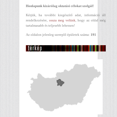
Honlapunk kizárólag oktatási célokat szolgál!
Kérjük, ha további kiegészítő adat, információ áll
rendelkezésére,
ossza meg velünk
, hogy az oldal még
tartalmasabb és teljesebb lehessen!
Az oldalon jelenleg szereplő épületek száma:
191