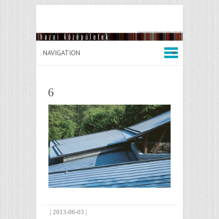
6
|
2013-06-03
|