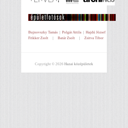
Bujnovszky Tamás
|
Polgár Attila
|
Hajdú József
Frikker Zsolt
|
Batár Zsolt
|
Zsitva Tibor
Copyright © 2026
Hazai középületek