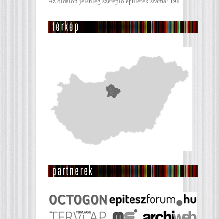
Az oldalon jelenleg szereplő épületek száma:
191