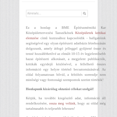
Ez a honlap a BME Építészmérnöki Kar
Középülettervezési Tanszékének
Középületek kritikai
elemzése
című kurzusához kapcsolódik - hallgatóink
segítségével egy olyan építészeti adatbázis létrehozásán
dolgozunk, amely átfogó jelleggel gyűjtené össze és
tenné hozzáférhetővé az elmúlt 10-15 év legjelentősebb
hazai építészeti alkotásait, a megjelent publikációk,
kritikák egyidejű közlésével, a fellelhető összes
információ egy helyre történő becsatornázásával. Az
oldal folyamatosan bővül, a feltöltés sorrendje nem
minőségi vagy fontossági szempontok szerint történik!
Honlapunk kizárólag oktatási célokat szolgál!
Kérjük, ha további kiegészítő adat, információ áll
rendelkezésére,
ossza meg velünk
, hogy az oldal még
tartalmasabb és teljesebb lehessen!