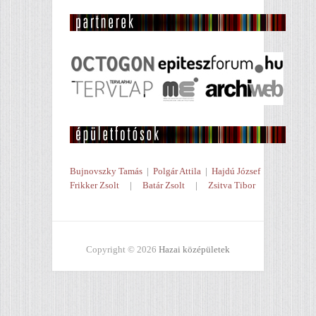
Bujnovszky Tamás
|
Polgár Attila
|
Hajdú József
Frikker Zsolt
|
Batár Zsolt
|
Zsitva Tibor
Copyright © 2026
Hazai középületek