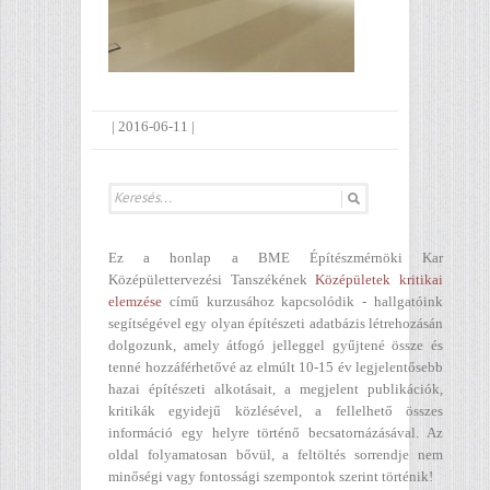
|
2016-06-11
|
Ez a honlap a BME Építészmérnöki Kar
Középülettervezési Tanszékének
Középületek kritikai
elemzése
című kurzusához kapcsolódik - hallgatóink
segítségével egy olyan építészeti adatbázis létrehozásán
dolgozunk, amely átfogó jelleggel gyűjtené össze és
tenné hozzáférhetővé az elmúlt 10-15 év legjelentősebb
hazai építészeti alkotásait, a megjelent publikációk,
kritikák egyidejű közlésével, a fellelhető összes
információ egy helyre történő becsatornázásával. Az
oldal folyamatosan bővül, a feltöltés sorrendje nem
minőségi vagy fontossági szempontok szerint történik!