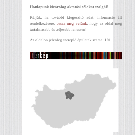
Honlapunk kizárólag oktatási célokat szolgál!
Kérjük, ha további kiegészítő adat, információ áll
rendelkezésére,
ossza meg velünk
, hogy az oldal még
tartalmasabb és teljesebb lehessen!
Az oldalon jelenleg szereplő épületek száma:
191