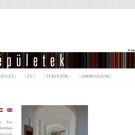
EPÜLÉS |
| ÉV |
| TERVEZŐK |
| IMPRESSZUM |
i Kar
kritikai
gatóink