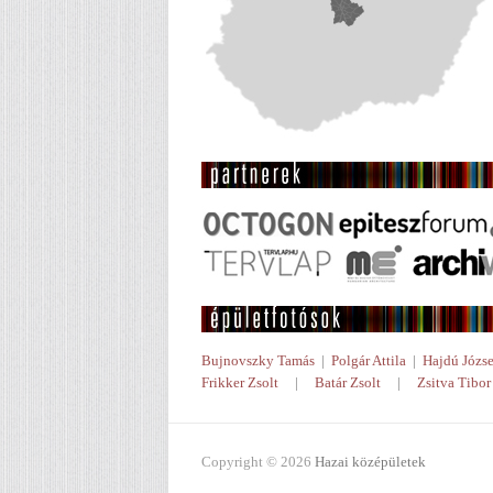
Bujnovszky Tamás
|
Polgár Attila
|
Hajdú Józse
Frikker Zsolt
|
Batár Zsolt
|
Zsitva Tibor
Copyright © 2026
Hazai középületek