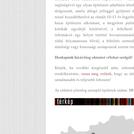
segítségével egy olyan építészeti adatbázis létr
dolgozunk, amely átfogó jelleggel gyűjtené ö
tenné hozzáférhetővé az elmúlt 10-15 év legjel
hazai építészeti alkotásait, a megjelent publ
kritikák egyidejű közlésével, a fellelhető
információ egy helyre történő becsatornázásá
oldal folyamatosan bővül, a feltöltés sorren
minőségi vagy fontossági szempontok szerint tör
Honlapunk kizárólag oktatási célokat szolgál!
Kérjük, ha további kiegészítő adat, informá
rendelkezésére,
ossza meg velünk
, hogy az ol
tartalmasabb és teljesebb lehessen!
Az oldalon jelenleg szereplő épületek száma:
19