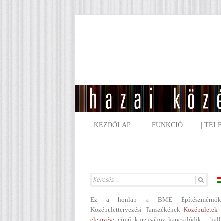
| KEZDŐLAP |
| FUNKCIÓ |
| TEL
Ez a honlap a BME Építészmérnök
Középülettervezési Tanszékének
Középületek 
elemzése
című kurzusához kapcsolódik - hall