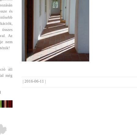
ehozásán
ssze és
entősebb
ikációk,
 összes
val. Az
dje nem
ténik!
ció áll
dal még
|
2016-06-11
|
1