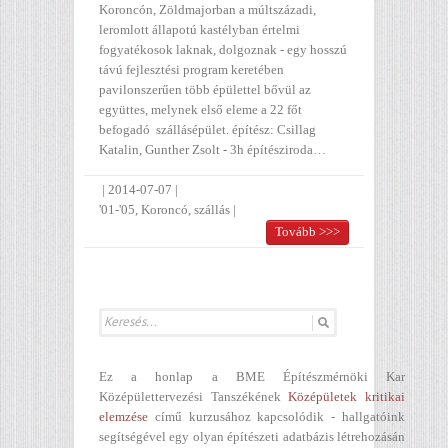
Koroncón, Zöldmajorban a múltszázadi,
leromlott állapotú kastélyban értelmi
fogyatékosok laknak, dolgoznak - egy hosszú
távú fejlesztési program keretében
pavilonszerűen több épülettel bővül az
együttes, melynek első eleme a 22 főt
befogadó szállásépület. építész: Csillag
Katalin, Gunther Zsolt - 3h építésziroda…
|
2014-07-07
|
'01-'05
,
Koroncó
,
szállás
|
Tovább >>>
Ez a honlap a BME Építészmérnöki Kar
Középülettervezési Tanszékének
Középületek kritikai
elemzése
című kurzusához kapcsolódik - hallgatóink
segítségével egy olyan építészeti adatbázis létrehozásán