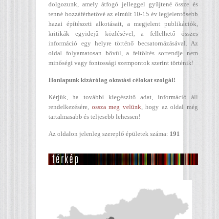
dolgozunk, amely átfogó jelleggel gyűjtené össze és
tenné hozzáférhetővé az elmúlt 10-15 év legjelentősebb
hazai építészeti alkotásait, a megjelent publikációk,
kritikák egyidejű közlésével, a fellelhető összes
információ egy helyre történő becsatornázásával. Az
oldal folyamatosan bővül, a feltöltés sorrendje nem
minőségi vagy fontossági szempontok szerint történik!
Honlapunk kizárólag oktatási célokat szolgál!
Kérjük, ha további kiegészítő adat, információ áll
rendelkezésére,
ossza meg velünk
, hogy az oldal még
tartalmasabb és teljesebb lehessen!
Az oldalon jelenleg szereplő épületek száma:
191