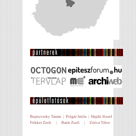
Bujnovszky Tamás
|
Polgár Attila
|
Hajdú József
Frikker Zsolt
|
Batár Zsolt
|
Zsitva Tibor