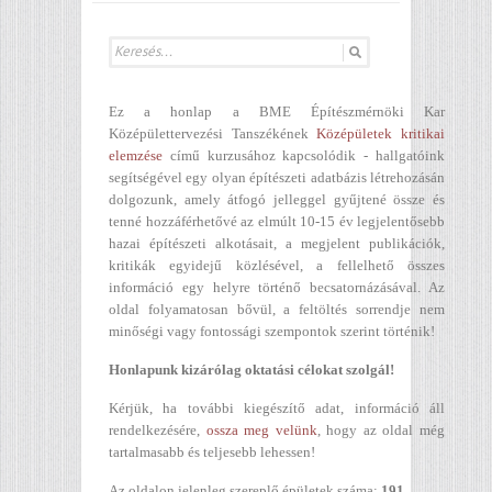
Ez a honlap a BME Építészmérnöki Kar
Középülettervezési Tanszékének
Középületek kritikai
elemzése
című kurzusához kapcsolódik - hallgatóink
segítségével egy olyan építészeti adatbázis létrehozásán
dolgozunk, amely átfogó jelleggel gyűjtené össze és
tenné hozzáférhetővé az elmúlt 10-15 év legjelentősebb
hazai építészeti alkotásait, a megjelent publikációk,
kritikák egyidejű közlésével, a fellelhető összes
információ egy helyre történő becsatornázásával. Az
oldal folyamatosan bővül, a feltöltés sorrendje nem
minőségi vagy fontossági szempontok szerint történik!
Honlapunk kizárólag oktatási célokat szolgál!
Kérjük, ha további kiegészítő adat, információ áll
rendelkezésére,
ossza meg velünk
, hogy az oldal még
tartalmasabb és teljesebb lehessen!
Az oldalon jelenleg szereplő épületek száma:
191