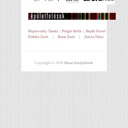
Bujnovszky Tamás
|
Polgár Attila
|
Hajdú József
Frikker Zsolt
|
Batár Zsolt
|
Zsitva Tibor
Copyright © 2026
Hazai középületek